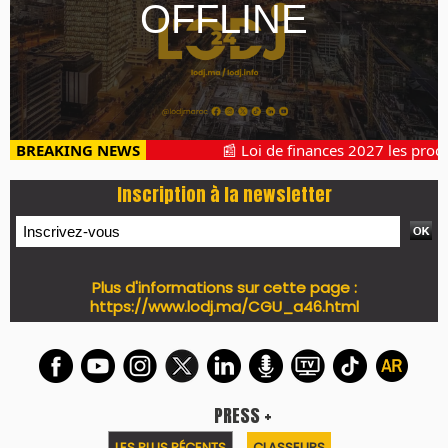
BREAKING NEWS
📰 Loi de finances 2027 les procha
Inscription à la newsletter
Plus d'informations sur cette page :
https://www.lodj.ma/CGU_a46.html
PRESS +
LES PLUS RÉCENTS
CLASSEURS