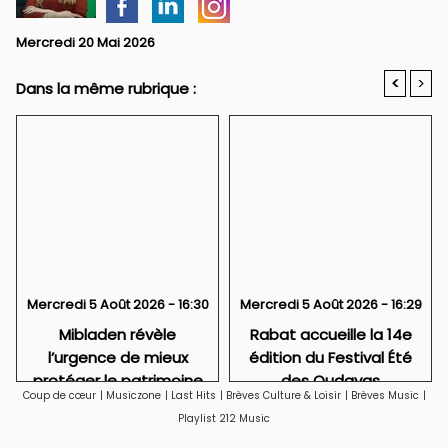
Mercredi 20 Mai 2026
<
>
Dans la même rubrique :
Mercredi 5 Août 2026 - 16:30
Mercredi 5 Août 2026 - 16:29
Mibladen révèle
Rabat accueille la 14e
l’urgence de mieux
édition du Festival Été
protéger le patrimoine
des Oudayas
Coup de cœur
|
Musiczone
|
Last Hits
|
Brèves Culture & Loisir
|
Brèves Music
|
géologique marocain
Playlist 212 Music