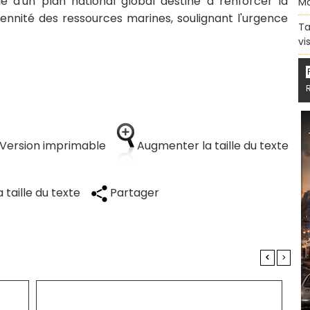
e d'un plan national global destiné à renforcer la
Ma
rennité des ressources marines, soulignant l'urgence
Ta
vi
Version imprimable
Augmenter la taille du texte
 taille du texte
Partager
<
>