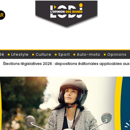
té
Lifestyle
Culture
Sport
Auto-moto
Opinions
slatives 2026 : dispositions éditoriales applicables aux contributeurs