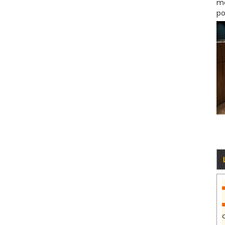
mo
po