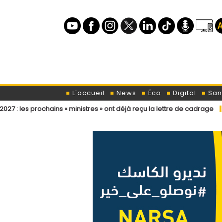
L'accueil
News
Éco
Digital
San
ains « ministres » ont déjà reçu la lettre de cadrage
Élections légi