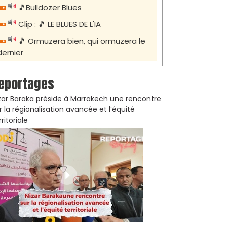
🎵Bulldozer Blues
Clip : 🎵 LE BLUES DE L'IA
🎵 Ormuzera bien, qui ormuzera le
dernier
eportages
zar Baraka préside à Marrakech une rencontre
r la régionalisation avancée et l’équité
rritoriale