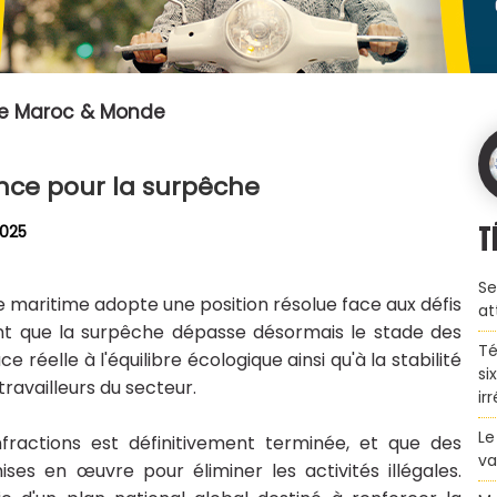
pe Maroc & Monde
ence pour la surpêche
T
2025
Se
e maritime adopte une position résolue face aux défis
at
ant que la surpêche dépasse désormais le stade des
Té
éelle à l'équilibre écologique ainsi qu'à la stabilité
si
travailleurs du secteur.
ir
Le
nfractions est définitivement terminée, et que des
va
ses en œuvre pour éliminer les activités illégales.