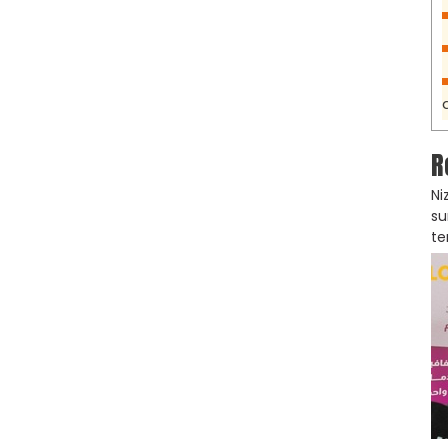
R
Ni
su
te