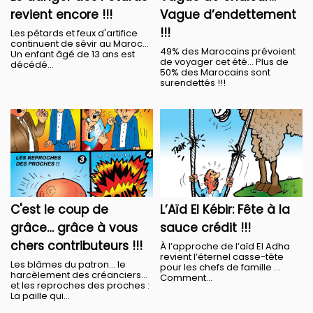
revient encore !!!
Vague d’endettement
!!!
Les pétards et feux d'artifice
continuent de sévir au Maroc…
49% des Marocains prévoient
Un enfant âgé de 13 ans est
de voyager cet été… Plus de
décédé...
50% des Marocains sont
surendettés !!!
C'est le coup de
L’Aïd El Kébir: Fête à la
grâce… grâce à vous
sauce crédit !!!
chers contributeurs !!!
À lʼapproche de lʼaïd El Adha
revient lʼéternel casse-tête
Les blâmes du patron… le
pour les chefs de famille …
harcèlement des créanciers…
Comment...
et les reproches des proches :
La paille qui...