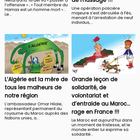
de massage !!!
Netanyahu: Israël va « passer à
l’offensive » ; « Tout membre du
Une opération policière
Hamas est un homme mort »…
majeure s’est déroulée à Fès,
Le...
menant à l’arrestation de neuf
individus,...
L’Algérie est la mère de
Grande leçon de
tous les malheurs de
solidarité, de
notre région
volontariat et
d’entraide au Maroc…
L’ambassadeur Omar Hilale,
représentant permanent du
rage en France !!!
royaume du Maroc auprès des
Nations unies, a...
Le Maroc est aujourd’hui dans
un moment de tristesse, et le
monde entier lui exprime sa
solidarité...