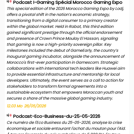
Podcast I-Gaming Spécial Morocco Gaming Expo
This special edition of the 2026 Morocco Gaming Expo by Lodj,
offers a pivotal shift in the nation’s economic strategy,
transitioning from a digital consumer to a primary creator
within the global market. Held in Rabat, this third edition
gained significant prestige through the official endorsement
and presence of Crown Prince Moulay El Hassan, signaling
that gaming is now a high-priority sovereign pillar. Key
milestones included the debut of GameEarly, the country’s
inaugural gaming incubator, alongside the announcement of
Morocco's first-ever participation in Gamescom. Strategic
collaborations with international tech leaders like Huawei aim
to provide essential infrastructure and mentorship for local
developers. Ultimately, the event serves as a call to action for
stakeholders to transform formal agreements into a
sustainable ecosystem that empowers Moroccan youth and
secures a share of the massive global gaming industry.
12.03 Mo
26/05/2026
Podcast-Eco-Business-du-25-05-2026
Ce numéro de l'Eco Business du 25-05-2026, analyse la crise
économique et sociale entourant l'achat du mouton pour l'Aïd.