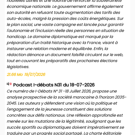
nouvelles usines et une volonté de renforcer la souveraineté
économique nationale. Le gouvernement affirme également
son autorité en refusant toute augmentation des tarifs des
auto-écoles, malgré la pression des coûts énergétiques. Sur
le plan social, une vaste campagne est lancée pour garantir
l'autonomie et l'inclusion réelle des personnes en situation de
handicap. Le domaine diplomatique est marqué par la
préparation d'un traité historique avec la France, visant à
instaurer une relation moderne et équilibrée. Enfin, la
rédaction dénonce un document falsifié circulant sur le web,
tout en couvrant les préparatifs des prochaines élections
législatives.
21.66 Mo
19/07/2026
Podcast I-débats N31 du 18-07-2026
Ce numéro de I-Débats N° 31 -18 Juillet 2026, propose une
analyse prospective de la société marocaine à l'horizon 2035-
2045. Les auteurs y défendent une vision où la politique et
l'engagement de la jeunesse constituent des solutions
concrètes aux défis nationaux. Une réflexion approfondie est
menée sur les mutations de la légitimité, soulignant que les
succès sportifs ou diplomatiques doivent impérativement se
traduire par un progrès social partagé. La charte éditoriale