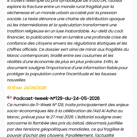
À travers l'exemple du prix symbolique de 5 000 DH, l'auteur
explore la fracture entre un monde rural fragilisé par la
sécheresse et un monde urbain accablé par la pression
sociale. Le texte dénonce une chaîne de distribution opaque
où les intermédiaires et la spéculation transforment une
tradition religieuse en un luxe inabordable. Au-delà du coût
financier, la publication met en lumière une profonde crise de
confiance des citoyens envers les régulations étatiques et les
chiffres officiels. Ce dossier sert ainsi de miroir aux fragilités du
Maroc contemporain, tiraillé entre ses coutumes et les
réalités d'une économie de plus en plus précaire. Enfin, le
document souligne l'importance d'une information fiable pour
protéger la population contre l'incertitude et les fausses
nouvelles.
19.19 Mo
24/05/2026
Podcast-Iweek-N°129-du-24-05-2026
Ce numéro de l'I-Week N° 129, traite principalement des enjeux
socio-économiques liés à la célébration de l'Aïd Al Adha au
Maroc, prévue pour le 27 mai 2026. L'éditorial souligne avec
sarcasme la flambée des prix du bétail, désormais justifiée
par des tensions géopolitiques mondiales, ce qui fragilise le
pouvoir d'achat des citoyens. Parallèlement, l'actualité