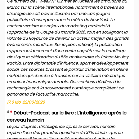
Ce numéro de I-Week N° 132 met en lumière les ambitions du
Maroc sur la scène internationale, notamment à travers sa
stratégie de soft power illustrée par une campagne
publicitaire d'envergure dans le métro de New York. Le
contenu explore les enjeux du marketing territorial à
l'approche de la Coupe du monde 2026, tout en soulignant la
volonté du Royaume de devenir un acteur majeur des grands
événements mondiaux. Sur le plan national, la publication
rapporte le lancement d'une vaste enquête sur le handicap
ainsi que la célébration du 56e anniversaire du Prince Moulay
Rachid. Entre diplomatie d'influence, sport et développement
social, ces sources brossent le portrait d'une nation en pleine
mutation qui cherche à transformer sa visibilité médiatique
en valeur économique durable. Des sections dédiées à la
technologie et à la souveraineté numérique complètent ce
panorama de l'actualité marocaine.
17.6 Mo
22/06/2026
Débat-Podcast sur le livre : L’intelligence après le
cerveau humain
Le jour d’après : L’intelligence après le cerveau humain
explore l’une des grandes questions du XXIe siècle : que se
passera-t-il lorsque l’humanité parviendra à créer des