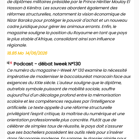
de diplômes militaires présidée par le Prince Héritier Moulay El
Hassan à Kénitra. Les sources abordent également des
réformes structurelles, notamment la vision économique de
Nizar Baraka pour protéger le pouvoir d'achat et un nouveau
cadre juridique pour gérer les animaux errants. Enfin, le
magazine souligne la position du Royaume en tant que pays
le plus stable d'Afrique, consolidant ainsi son influence
régionale.
18.85 Mo
14/06/2026
Podcast - débat Iweek N°130
Ce numéro du magazine I-Week N° 130 examine la nécessité
impérative de moderniser le baccalauréat marocain face aux
exigences du XXIe siècle. L'auteur souligne que le diplôme,
autrefois symbole puissant de mobilité sociale, souffre
aujourd'hui d'un décalage profond entre la mémorisation
scolaire et les compétences requises par l'intelligence
artificielle. Le texte appelle à une réforme structurelle
privilégiant l'esprit critique, la maîtrise du numérique et une
orientation professionnelle plus concrète. Plutôt que de
célébrer de simples taux de réussite, le pays doit s'assurer
que ses bacheliers possèdent les outils réels pour s'insérer
dans l'économie moderne. En somme, le dossier plaide pour