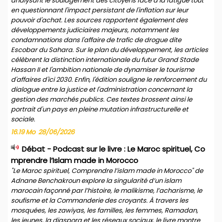
analysant le soulagement des citoyens face à la fatigue tout
en questionnant l'impact persistant de l'inflation sur leur
pouvoir d'achat. Les sources rapportent également des
développements judiciaires majeurs, notamment les
condamnations dans l'affaire de trafic de drogue dite
Escobar du Sahara. Sur le plan du développement, les articles
célèbrent la distinction internationale du futur Grand Stade
Hassan II et l'ambition nationale de dynamiser le tourisme
d'affaires d'ici 2030. Enfin, l'édition souligne le renforcement du
dialogue entre la justice et l'administration concernant la
gestion des marchés publics. Ces textes brossent ainsi le
portrait d'un pays en pleine mutation infrastructurelle et
sociale.
16.19 Mo
28/06/2026
Débat - Podcast sur le livre : Le Maroc spirituel, Co
mprendre l’Islam made in Morocco
"Le Maroc spirituel, Comprendre l’islam made in Morocco" de
Adnane Benchakroun explore la singularité d’un islam
marocain façonné par l’histoire, le malikisme, l’acharisme, le
soufisme et la Commanderie des croyants. À travers les
mosquées, les zawiyas, les familles, les femmes, Ramadan,
les jeunes, la diaspora et les réseaux sociaux, le livre montre