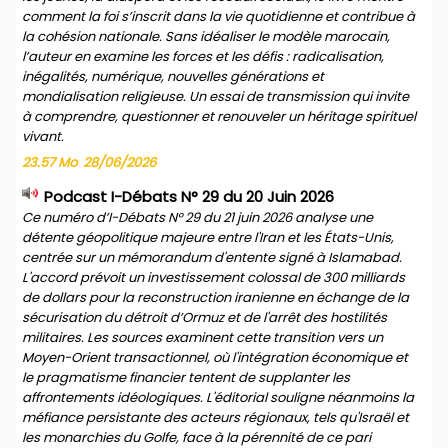
comment la foi s’inscrit dans la vie quotidienne et contribue à
la cohésion nationale. Sans idéaliser le modèle marocain,
l’auteur en examine les forces et les défis : radicalisation,
inégalités, numérique, nouvelles générations et
mondialisation religieuse. Un essai de transmission qui invite
à comprendre, questionner et renouveler un héritage spirituel
vivant.
23.57 Mo
28/06/2026
Podcast I-Débats N° 29 du 20 Juin 2026
Ce numéro d’I-Débats N° 29 du 21 juin 2026 analyse une
détente géopolitique majeure entre l'Iran et les États-Unis,
centrée sur un mémorandum d'entente signé à Islamabad.
L'accord prévoit un investissement colossal de 300 milliards
de dollars pour la reconstruction iranienne en échange de la
sécurisation du détroit d’Ormuz et de l'arrêt des hostilités
militaires. Les sources examinent cette transition vers un
Moyen-Orient transactionnel, où l'intégration économique et
le pragmatisme financier tentent de supplanter les
affrontements idéologiques. L'éditorial souligne néanmoins la
méfiance persistante des acteurs régionaux, tels qu'Israël et
les monarchies du Golfe, face à la pérennité de ce pari