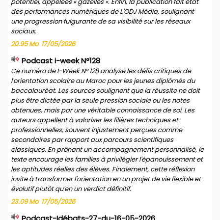
potentiel, appelées « gazelles ». Enfin, la publication fait état
des performances numériques de L'ODJ Média, soulignant
une progression fulgurante de sa visibilité sur les réseaux
sociaux.
20.95 Mo
17/05/2026
Podcast i-week N°128
Ce numéro de I-Week N° 128 analyse les défis critiques de
l'orientation scolaire au Maroc pour les jeunes diplômés du
baccalauréat. Les sources soulignent que la réussite ne doit
plus être dictée par la seule pression sociale ou les notes
obtenues, mais par une véritable connaissance de soi. Les
auteurs appellent à valoriser les filières techniques et
professionnelles, souvent injustement perçues comme
secondaires par rapport aux parcours scientifiques
classiques. En prônant un accompagnement personnalisé, le
texte encourage les familles à privilégier l'épanouissement et
les aptitudes réelles des élèves. Finalement, cette réflexion
invite à transformer l'orientation en un projet de vie flexible et
évolutif plutôt qu'en un verdict définitif.
23.09 Mo
17/05/2026
Podcast-Idébats-27-du-16-05-2026