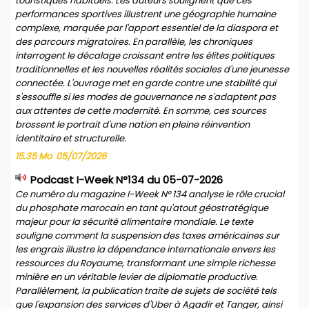
touristiques habituels. Les auteurs soulignent que ces
performances sportives illustrent une géographie humaine
complexe, marquée par l'apport essentiel de la diaspora et
des parcours migratoires. En parallèle, les chroniques
interrogent le décalage croissant entre les élites politiques
traditionnelles et les nouvelles réalités sociales d'une jeunesse
connectée. L'ouvrage met en garde contre une stabilité qui
s'essouffle si les modes de gouvernance ne s'adaptent pas
aux attentes de cette modernité. En somme, ces sources
brossent le portrait d'une nation en pleine réinvention
identitaire et structurelle.
15.35 Mo
05/07/2026
Podcast I-Week N°134 du 05-07-2026
Ce numéro du magazine I-Week N° 134 analyse le rôle crucial
du phosphate marocain en tant qu'atout géostratégique
majeur pour la sécurité alimentaire mondiale. Le texte
souligne comment la suspension des taxes américaines sur
les engrais illustre la dépendance internationale envers les
ressources du Royaume, transformant une simple richesse
minière en un véritable levier de diplomatie productive.
Parallèlement, la publication traite de sujets de société tels
que l'expansion des services d'Uber à Agadir et Tanger, ainsi