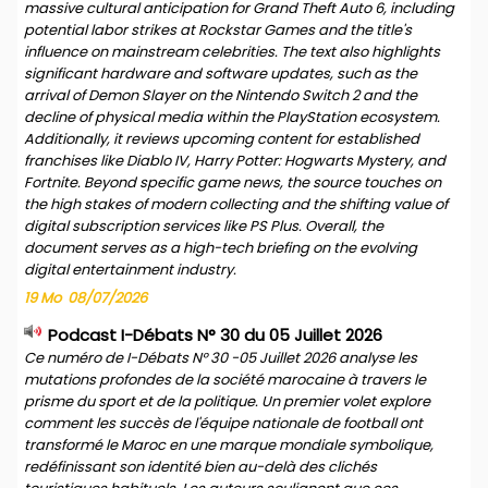
massive cultural anticipation for Grand Theft Auto 6, including
potential labor strikes at Rockstar Games and the title's
influence on mainstream celebrities. The text also highlights
significant hardware and software updates, such as the
arrival of Demon Slayer on the Nintendo Switch 2 and the
decline of physical media within the PlayStation ecosystem.
Additionally, it reviews upcoming content for established
franchises like Diablo IV, Harry Potter: Hogwarts Mystery, and
Fortnite. Beyond specific game news, the source touches on
the high stakes of modern collecting and the shifting value of
digital subscription services like PS Plus. Overall, the
document serves as a high-tech briefing on the evolving
digital entertainment industry.
19 Mo
08/07/2026
Podcast I-Débats N° 30 du 05 Juillet 2026
Ce numéro de I-Débats N° 30 -05 Juillet 2026 analyse les
mutations profondes de la société marocaine à travers le
prisme du sport et de la politique. Un premier volet explore
comment les succès de l'équipe nationale de football ont
transformé le Maroc en une marque mondiale symbolique,
redéfinissant son identité bien au-delà des clichés