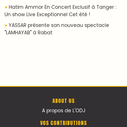
​Lancement de la plateforme “Observatoire
des projets” du Ministère de l’Équipement et
de l’Eau
AGENDA CULTUREL
Nacim Haddad en Concert à Tétouan – Ayta
World Tour 2026
Nacim Haddad débarque à Tanger : Le
Souffle du Nord s'éveille !
Nacim Haddad Ayta World Tour à Rabat (
4ème date )