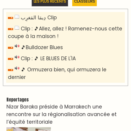
Podcast I-Week N°136-19-07-2026
Podcast I-débats N31 du 18-07-2026
Communiqué de presse
Marrakech : le Musée Yves Saint Laurent fait
du mois d'août un rendez-vous
incontournable pour les cinéphiles et les
familles
VIDÉOS & CLIP +