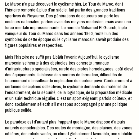
Le Maroc n’a pas découvert le cyclisme hier. Le Tour du Maroc, dont
l’histoire remonte à plus d’un siècle, fait partie des grandes traditions
sportives du Royaume. Des générations de coureurs ont porté les
couleurs nationales, parfois avec des moyens modestes, mais avec une
force mentale impressionnante. Le nom de Mohamed El Gourch, triple
vainqueur du Tour du Maroc dans les années 1960, reste l’un des
symboles de cette époque où le cyclisme marocain savait produire des
figures populaires et respectées.
Mais l’histoire ne suffit pas à bâtir l’avenir. Aujourd’hui, le cyclisme
marocain se heurte à des obstacles très concrets : manque
d’infrastructures spécialisées, rareté des pistes homologuées, coût élevé
des équipements, faiblesse des centres de formation, difficultés de
financement et insuffisante implication du secteur privé. Contrairement à
certaines disciplines collectives, le cyclisme demande du matériel, de
l’encadrement, de la sécurité, de la logistique, de la préparation médicale
et un suivi technique régulier. C’est un sport exigeant, parfois coûteux, et
donc socialement sélectif s’il n’est pas accompagné par une politique
publique solide.
Le paradoxe est d’autant plus frappant que le Maroc dispose d’atouts
naturels considérables. Des routes de montagne, des plaines, des zones
côtières, des reliefs variés, un climat globalement favorable, une stabilité