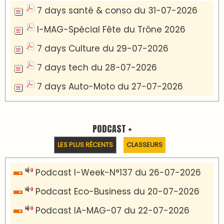
Inscription à la newsletter
Plus d'informations sur cette page :
https://www.lodj.ma/CGU_a46.html
PRESS +
LES PLUS RÉCENTS
CLASSEURS