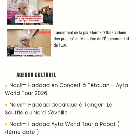
LES PLUS RÉCENTS
CLASSEURS
دِيمَا المَغرِب Clip
Clip : 🎵Allez, allez ! Ramenez-nous cette
coupe à la maison !
🎵Bulldozer Blues
Clip : 🎵 LE BLUES DE L'IA
🎵 Ormuzera bien, qui ormuzera le
dernier
Reportages
Nizar Baraka préside à Marrakech une
rencontre sur la régionalisation avancée et
l’équité territoriale