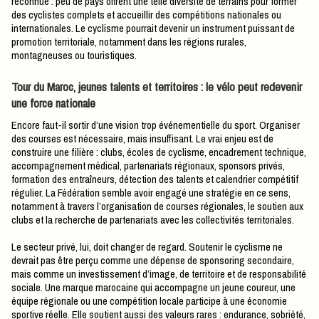
reconnue : peu de pays offrent une telle diversité de terrains pour former
des cyclistes complets et accueillir des compétitions nationales ou
internationales. Le cyclisme pourrait devenir un instrument puissant de
promotion territoriale, notamment dans les régions rurales,
montagneuses ou touristiques.
Tour du Maroc, jeunes talents et territoires : le vélo peut redevenir
une force nationale
Encore faut-il sortir d’une vision trop événementielle du sport. Organiser
des courses est nécessaire, mais insuffisant. Le vrai enjeu est de
construire une filière : clubs, écoles de cyclisme, encadrement technique,
accompagnement médical, partenariats régionaux, sponsors privés,
formation des entraîneurs, détection des talents et calendrier compétitif
régulier. La Fédération semble avoir engagé une stratégie en ce sens,
notamment à travers l’organisation de courses régionales, le soutien aux
clubs et la recherche de partenariats avec les collectivités territoriales.
Le secteur privé, lui, doit changer de regard. Soutenir le cyclisme ne
devrait pas être perçu comme une dépense de sponsoring secondaire,
mais comme un investissement d’image, de territoire et de responsabilité
sociale. Une marque marocaine qui accompagne un jeune coureur, une
équipe régionale ou une compétition locale participe à une économie
sportive réelle. Elle soutient aussi des valeurs rares : endurance, sobriété,