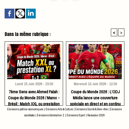
<
>
Dans la même rubrique :
Lundi 15 Juin 2026 - 23:00
Mercredi 10 Juin 2026 - 12:34
7ème Sens avec Ahmed Falah :
​Coupe du Monde 2026 : L’ODJ
Coupe du Monde 2026 / Maroc -
Média lance une couverture
Brésil : Match XXL ou prestation
spéciale en direct et en continu
XL ?
Émissions politico-économiques
|
Émissions Arts & Culture
|
Émissions Santé & Bien-être
|
Émissions
sociétales
|
Émissions Génération Z
|
Émissions Sport
|
Ramadan 2026