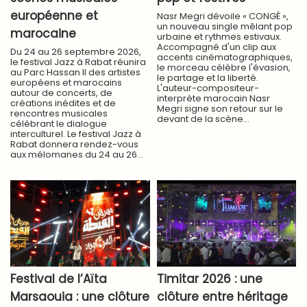
européenne et
Nasr Megri dévoile « CONGÉ »,
un nouveau single mêlant pop
marocaine
urbaine et rythmes estivaux.
Accompagné d'un clip aux
Du 24 au 26 septembre 2026,
accents cinématographiques,
le festival Jazz à Rabat réunira
le morceau célèbre l'évasion,
au Parc Hassan II des artistes
le partage et la liberté.
européens et marocains
L'auteur-compositeur-
autour de concerts, de
interprète marocain Nasr
créations inédites et de
Megri signe son retour sur le
rencontres musicales
devant de la scène...
célébrant le dialogue
interculturel. Le festival Jazz à
Rabat donnera rendez-vous
aux mélomanes du 24 au 26...
Festival de l’Aïta
Timitar 2026 : une
Marsaouia : une clôture
clôture entre héritage