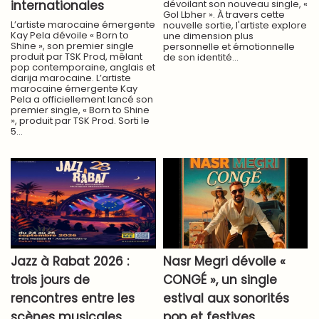
internationales
dévoilant son nouveau single, «
Gol Lbher ». À travers cette
L’artiste marocaine émergente
nouvelle sortie, l'artiste explore
Kay Pela dévoile « Born to
une dimension plus
Shine », son premier single
personnelle et émotionnelle
produit par TSK Prod, mêlant
de son identité...
pop contemporaine, anglais et
darija marocaine. L’artiste
marocaine émergente Kay
Pela a officiellement lancé son
premier single, « Born to Shine
», produit par TSK Prod. Sorti le
5...
Jazz à Rabat 2026 :
Nasr Megri dévoile «
trois jours de
CONGÉ », un single
rencontres entre les
estival aux sonorités
scènes musicales
pop et festives