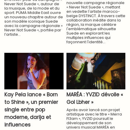
nouvelle campagne régionale
Never Not Suede », autour de
« Never Not Suede », mettant
la musique, de la mode et du
en vedette l'artiste maroco-
sport. PUMA Middle East ouvre
belge DYSTINCT. À travers cette
un nouveau chapitre autour de
collaboration inédite dans la
son modèle iconique Suede
région, la marque célèbre
avec la campagne régionale «
l'emblématique silhouette
Never Not Suede », portée par
Suede en explorant les
l’artiste...
multiples influences qui
façonnent l'identité...
Kay Pela lance « Born
MARÉA : YVZID dévoile «
to Shine », un premier
Gol Lbher »
single entre pop
Après avoir lancé son projet
artistique avec le titre « Merra
moderne, darija et
Fl3am », YVZID poursuit le
développement de son
influences
univers musical MARÉA en