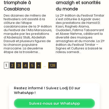
triomphale à
amazigh et sonorités
Casablanca
du monde
Des dizaines de milliers de
La 21ᵉ édition du Festival Timitar
festivaliers ont assisté à la
s'est clôturée à Agadir avec
clôture de l’étape
des prestations de Hamid El
casablancaise de la 3ᵉ édition
Kasri, Ragheb Alama,
du Festival de l’Aïta Marsaouia,
Oudaden, Fatima Tabaamrant
marquée par les prestations
et Abeer Nehme, célébrant la
d’Abdelaziz Stati, Abdellah
diversité des musiques
Daoudi et plusieurs figures de
amazighes et du monde. La 21ᵉ
la chanson populaire
édition du Festival Timitar –
marocaine. La deuxième
Signes et Cultures a baissé le
étape de la troisième...
rideau samedi...
1
2
3
4
5
»
...
128
Restez informé ! Suivez
Lodj DJ
sur
WhatsApp !
Suivez-nous sur WhatsApp