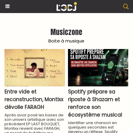
Musiczone
Boite à musique
Entre vide et
Spotify prépare sa
reconstruction, Montixx
riposte à Shazam et
dévoile FARAGH
renforce son
écosystème musical
Après avoir posé les bases de
son univers artistique avec son
Identifier une chanson en
précédent EP LAST BOUQUET,
quelques secondes est
Montixx revient avec FARAGH,
devenu un réflexe. Spotify
un projet de huit titres qui