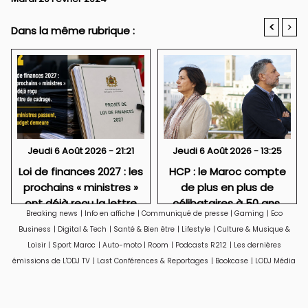
<
>
Dans la même rubrique :
Jeudi 6 Août 2026 - 21:21
Jeudi 6 Août 2026 - 13:25
Loi de finances 2027 : les
HCP : le Maroc compte
prochains « ministres »
de plus en plus de
ont déjà reçu la lettre
célibataires à 50 ans,
Breaking news
|
Info en affiche
|
Communiqué de presse
|
Gaming
|
Eco
de cadrage
particulièrement des
Business
|
Digital & Tech
|
Santé & Bien être
|
Lifestyle
|
Culture & Musique &
femmes
Loisir
|
Sport Maroc
|
Auto-moto
|
Room
|
Podcasts R212
|
Les dernières
émissions de L'ODJ TV
|
Last Conférences & Reportages
|
Bookcase
|
LODJ Média