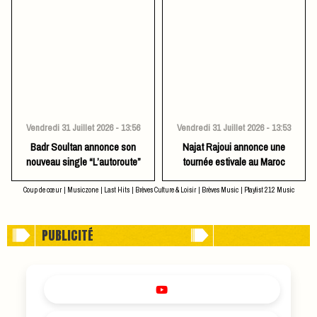
Vendredi 31 Juillet 2026 - 13:56
Vendredi 31 Juillet 2026 - 13:53
Badr Soultan annonce son
Najat Rajoui annonce une
nouveau single “L’autoroute”
tournée estivale au Maroc
Coup de cœur
|
Musiczone
|
Last Hits
|
Brèves Culture & Loisir
|
Brèves Music
|
Playlist 212 Music
PUBLICITÉ