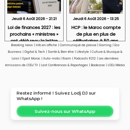
Jeudi 6 Août 2026 - 21:21
Jeudi 6 Août 2026 - 13:25
Loi de finances 2027 : les
HCP : le Maroc compte
prochains « ministres »
de plus en plus de
ont déjà reçu la lettre
célibataires à 50 ans,
Breaking news
|
Info en affiche
|
Communiqué de presse
|
Gaming
|
Eco
de cadrage
particulièrement des
Business
|
Digital & Tech
|
Santé & Bien être
|
Lifestyle
|
Culture & Musique &
femmes
Loisir
|
Sport Maroc
|
Auto-moto
|
Room
|
Podcasts R212
|
Les dernières
émissions de L'ODJ TV
|
Last Conférences & Reportages
|
Bookcase
|
LODJ Média
Restez informé ! Suivez
Lodj DJ
sur
WhatsApp !
Suivez-nous sur WhatsApp