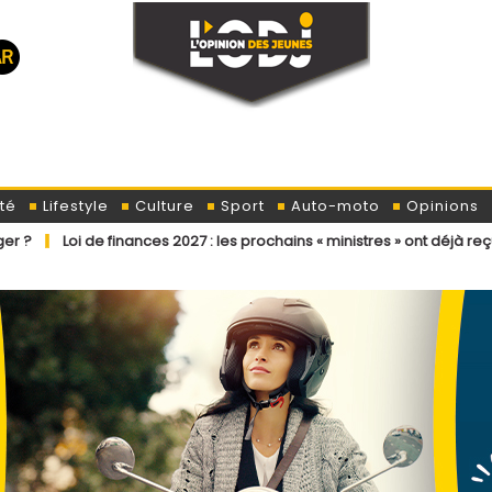
té
Lifestyle
Culture
Sport
Auto-moto
Opinions
finances 2027 : les prochains « ministres » ont déjà reçu la lettre de c