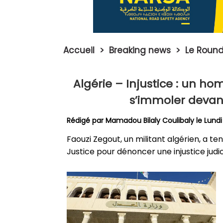
Accueil
>
Breaking news
>
Le Roun
Algérie – Injustice : un h
s’immoler devant
Rédigé par
Mamadou Bilaly Coulibaly
le Lundi
Faouzi Zegout, un militant algérien, a te
Justice pour dénoncer une injustice judi