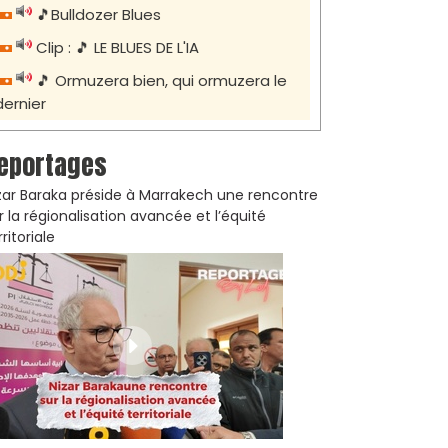
🎵Bulldozer Blues
Clip : 🎵 LE BLUES DE L'IA
🎵 Ormuzera bien, qui ormuzera le
dernier
eportages
zar Baraka préside à Marrakech une rencontre
r la régionalisation avancée et l’équité
rritoriale