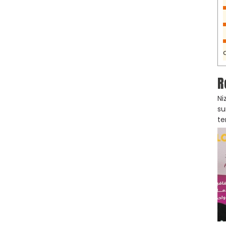
R
Ni
su
te