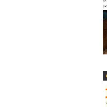
mo
po