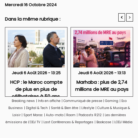
Mercredi 16 Octobre 2024
<
>
Dans la même rubrique :
Jeudi 6 Août 2026 - 13:25
Jeudi 6 Août 2026 - 13:13
HCP : le Maroc compte
Marhaba : plus de 2,74
de plus en plus de
millions de MRE au pays
célibataires à 50 ans,
Breaking news
|
Info en affiche
|
Communiqué de presse
|
Gaming
|
Eco
particulièrement des
Business
|
Digital & Tech
|
Santé & Bien être
|
Lifestyle
|
Culture & Musique &
femmes
Loisir
|
Sport Maroc
|
Auto-moto
|
Room
|
Podcasts R212
|
Les dernières
émissions de L'ODJ TV
|
Last Conférences & Reportages
|
Bookcase
|
LODJ Média