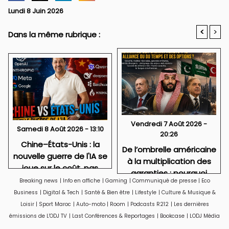
Lundi 8 Juin 2026
<
>
Dans la même rubrique :
Vendredi 7 Août 2026 -
Samedi 8 Août 2026 - 13:10
20:26
Chine–États-Unis : la
De l’ombrelle américaine
nouvelle guerre de l'IA se
à la multiplication des
joue sur le coût, pas
garanties : pourquoi
seulement sur
Breaking news
|
Info en affiche
|
Gaming
|
Communiqué de presse
|
Eco
Riyad a besoin de
l'intelligence..
Business
|
Digital & Tech
|
Santé & Bien être
|
Lifestyle
|
Culture & Musique &
l’accord de La Mecque
Loisir
|
Sport Maroc
|
Auto-moto
|
Room
|
Podcasts R212
|
Les dernières
émissions de L'ODJ TV
|
Last Conférences & Reportages
|
Bookcase
|
LODJ Média