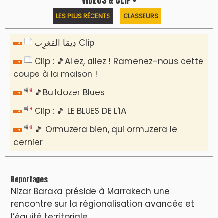
VIDÉOS & CLIP +
LES PLUS RÉCENTS
CLASSEURS
دِيمَا المَغرِب Clip
Clip : 🎵Allez, allez ! Ramenez-nous cette
coupe à la maison !
🎵Bulldozer Blues
Clip : 🎵 LE BLUES DE L'IA
🎵 Ormuzera bien, qui ormuzera le
dernier
Reportages
Nizar Baraka préside à Marrakech une
rencontre sur la régionalisation avancée et
l’équité territoriale