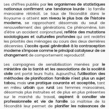
Les chiffres publiés par
les organismes de statistiques
nationaux confirment une tendance lourde
: la famille
marocaine rétrécit. Le taux de fécondité dans le
Royaume a atteint
son niveau le plus bas de l'histoire
moderne,
se rapprochant désormais du seuil de
renouvellement des générations. Ce phénomène, loin
d'être un accident conjoncturel,
reflète des mutations
sociologiques et culturelles profondes
qui ont redéfini
les priorités des ménages au cours des deux dernières
décennies.
L'accès quasi généralisé à la contraception
moderne s'impose comme le principal catalyseur de ce
changement
de comportement reproductif.
Les campagnes de sensibilisation menées par
le
ministère de la Santé et les associations de la société
civile
ont porté leurs fruits. Aujourd'hui,
l'utilisation des
méthodes de planification familiale n'est plus un sujet
tabou
, mais
une pratique courante et acceptée,
tant
en milieu
urbain
que
rural
. Les femmes marocaines,
désormais plus instruites et de plus en plus présentes
sur le marché du travail,
aspirent à concilier vie
professionnelle et vie de famille
. La maîtrise de la
fécondité leur permet de
planifier les naissances de