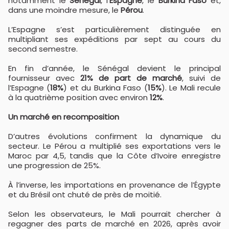
notamment le
Sénégal
, l’
Espagne
, le
Burkina Faso
et,
dans une moindre mesure, le
Pérou
.
L’Espagne s’est particulièrement distinguée en
multipliant ses expéditions par sept au cours du
second semestre.
En fin d’année, le Sénégal devient le principal
fournisseur avec
21% de part de marché
, suivi de
l’Espagne (
18%
) et du Burkina Faso (
15%
). Le Mali recule
à la quatrième position avec environ
12%
.
Un marché en recomposition
D’autres évolutions confirment la dynamique du
secteur. Le Pérou a multiplié ses exportations vers le
Maroc par 4,5, tandis que la Côte d’Ivoire enregistre
une progression de 25%.
À l’inverse, les importations en provenance de l’Égypte
et du Brésil ont chuté de près de moitié.
Selon les observateurs, le Mali pourrait chercher à
regagner des parts de marché en 2026, après avoir