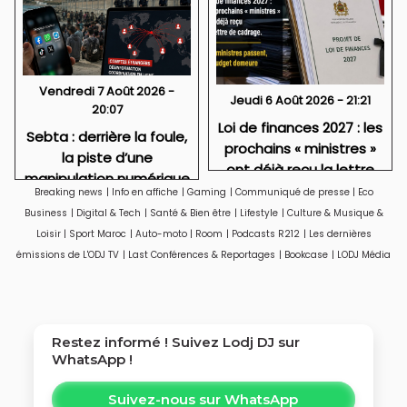
Vendredi 7 Août 2026 -
Jeudi 6 Août 2026 - 21:21
20:07
Loi de finances 2027 : les
Sebta : derrière la foule,
prochains « ministres »
la piste d’une
ont déjà reçu la lettre
manipulation numérique
de cadrage
Breaking news
|
Info en affiche
|
Gaming
|
Communiqué de presse
|
Eco
venue de l’étranger ?
Business
|
Digital & Tech
|
Santé & Bien être
|
Lifestyle
|
Culture & Musique &
Loisir
|
Sport Maroc
|
Auto-moto
|
Room
|
Podcasts R212
|
Les dernières
émissions de L'ODJ TV
|
Last Conférences & Reportages
|
Bookcase
|
LODJ Média
Restez informé ! Suivez
Lodj DJ
sur
WhatsApp !
Suivez-nous sur WhatsApp