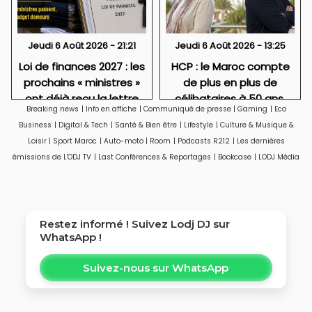
Jeudi 6 Août 2026 - 21:21
Jeudi 6 Août 2026 - 13:25
Loi de finances 2027 : les
HCP : le Maroc compte
prochains « ministres »
de plus en plus de
ont déjà reçu la lettre
célibataires à 50 ans,
Breaking news
|
Info en affiche
|
Communiqué de presse
|
Gaming
|
Eco
de cadrage
particulièrement des
Business
|
Digital & Tech
|
Santé & Bien être
|
Lifestyle
|
Culture & Musique &
femmes
Loisir
|
Sport Maroc
|
Auto-moto
|
Room
|
Podcasts R212
|
Les dernières
émissions de L'ODJ TV
|
Last Conférences & Reportages
|
Bookcase
|
LODJ Média
Restez informé ! Suivez
Lodj DJ
sur
WhatsApp !
Suivez-nous sur WhatsApp