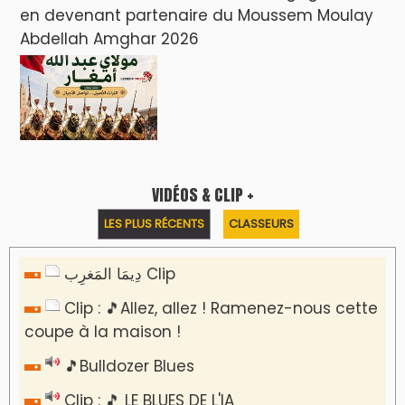
en devenant partenaire du Moussem Moulay
Abdellah Amghar 2026
VIDÉOS & CLIP +
LES PLUS RÉCENTS
CLASSEURS
دِيمَا المَغرِب Clip
Clip : 🎵Allez, allez ! Ramenez-nous cette
coupe à la maison !
🎵Bulldozer Blues
Clip : 🎵 LE BLUES DE L'IA