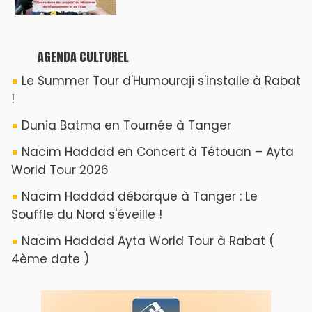
ABOUT US
A propos de L'ODJ
VOS CONTRIBUTIONS
Proposer votre article
LODJ VIDÉO
L'ODJ LIVE TV
LODJ AUDIO