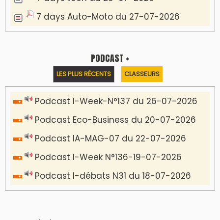
Communiqué de presse
Lesieur Cristal célèbre 85 ans d'engagement
en devenant partenaire du Moussem Moulay
Abdellah Amghar 2026
VIDÉOS & CLIP +
LES PLUS RÉCENTS
CLASSEURS
دِيمَا المَغرِب Clip
Clip : 🎵Allez, allez ! Ramenez-nous cette
coupe à la maison !
🎵Bulldozer Blues