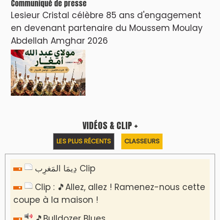
Clip : 🎵 LE BLUES DE L'IA
🎵 Ormuzera bien, qui ormuzera le
dernier
Reportages
Nizar Baraka préside à Marrakech une
rencontre sur la régionalisation avancée et
l’équité territoriale
​Lancement de la plateforme “Observatoire
des projets” du Ministère de l’Équipement et
de l’Eau