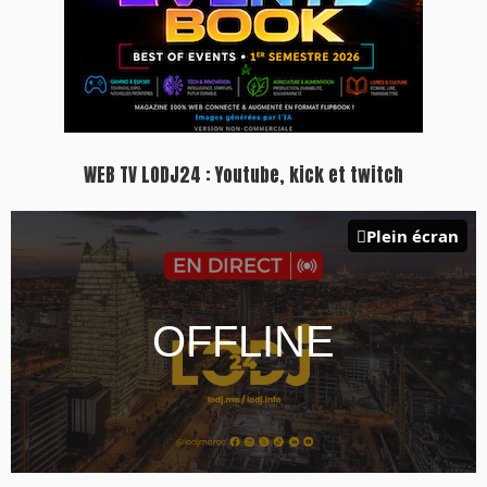
Inscription à la newsletter
Plus d'informations sur cette page :
https://www.lodj.ma/CGU_a46.html
PRESS +
LES PLUS RÉCENTS
CLASSEURS
7 days santé & conso du 31-07-2026
I-MAG-Spécial Fête du Trône 2026
7 days Culture du 29-07-2026
7 days tech du 28-07-2026