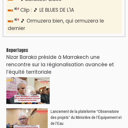
AGENDA CULTUREL
Le Summer Tour d'Humouraji s'installe à Rabat
!
Dunia Batma en Tournée à Tanger
Nacim Haddad en Concert à Tétouan – Ayta
World Tour 2026
Nacim Haddad débarque à Tanger : Le
Souffle du Nord s'éveille !
Nacim Haddad Ayta World Tour à Rabat (
4ème date )