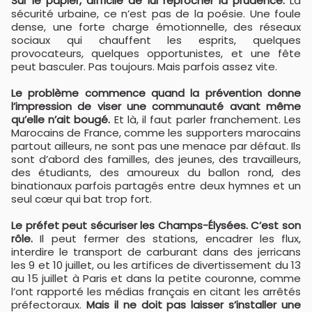
Sur le papier, difficile de lui reprocher la prudence.
La
sécurité urbaine, ce n’est pas de la poésie. Une foule
dense, une forte charge émotionnelle, des réseaux
sociaux qui chauffent les esprits, quelques
provocateurs, quelques opportunistes, et une fête
peut basculer. Pas toujours. Mais parfois assez vite.
Le problème commence quand la prévention donne
l’impression de viser une communauté avant même
qu’elle n’ait bougé.
Et là, il faut parler franchement. Les
Marocains de France, comme les supporters marocains
partout ailleurs, ne sont pas une menace par défaut. Ils
sont d’abord des familles, des jeunes, des travailleurs,
des étudiants, des amoureux du ballon rond, des
binationaux parfois partagés entre deux hymnes et un
seul cœur qui bat trop fort.
Le préfet peut sécuriser les Champs-Élysées. C’est son
rôle.
Il peut fermer des stations, encadrer les flux,
interdire le transport de carburant dans des jerricans
les 9 et 10 juillet, ou les artifices de divertissement du 13
au 15 juillet à Paris et dans la petite couronne, comme
l’ont rapporté les médias français en citant les arrêtés
préfectoraux.
Mais il ne doit pas laisser s’installer une