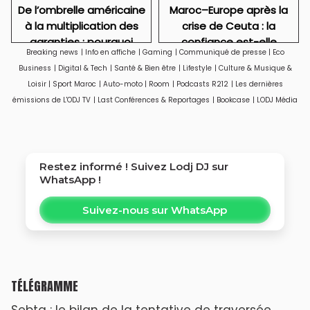
De l’ombrelle américaine
​Maroc–Europe après la
à la multiplication des
crise de Ceuta : la
garanties : pourquoi
confiance est-elle
Breaking news
|
Info en affiche
|
Gaming
|
Communiqué de presse
|
Eco
Riyad a besoin de
durablement ébranlée ?
Business
|
Digital & Tech
|
Santé & Bien être
|
Lifestyle
|
Culture & Musique &
l’accord de La Mecque
Loisir
|
Sport Maroc
|
Auto-moto
|
Room
|
Podcasts R212
|
Les dernières
émissions de L'ODJ TV
|
Last Conférences & Reportages
|
Bookcase
|
LODJ Média
Restez informé ! Suivez
Lodj DJ
sur
WhatsApp !
Suivez-nous sur WhatsApp
TÉLÉGRAMME