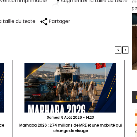
Version imprimable
Augmenter la taille du texte
mo
po
 taille du texte
Partager
<
>
Samedi 8 Août 2026 - 14:23
nce
Marhaba 2026 : 2,74 millions de MRE et une mobilité qui
change de visage