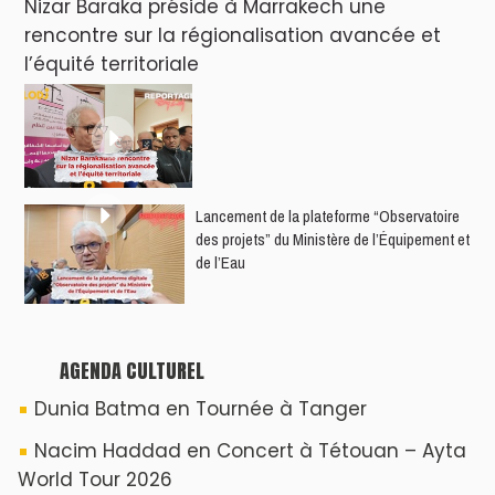
Nacim Haddad débarque à Tanger : Le
Souffle du Nord s'éveille !
Nacim Haddad Ayta World Tour à Rabat (
4ème date )
Hatim Ammor En Concert Exclusif à Tanger :
Un show Live Exceptionnel Cet été !