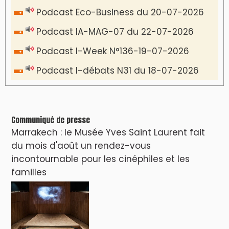
VIDÉOS & CLIP +
LES PLUS RÉCENTS
CLASSEURS
دِيمَا المَغرِب Clip
Clip : 🎵Allez, allez ! Ramenez-nous cette
coupe à la maison !
🎵Bulldozer Blues
Clip : 🎵 LE BLUES DE L'IA
🎵 Ormuzera bien, qui ormuzera le
dernier
Reportages