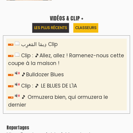
Nizar Baraka préside à Marrakech une
rencontre sur la régionalisation avancée et
l’équité territoriale
​Lancement de la plateforme “Observatoire
des projets” du Ministère de l’Équipement et
de l’Eau
AGENDA CULTUREL
Dunia Batma en Tournée à Tanger
Nacim Haddad en Concert à Tétouan – Ayta
World Tour 2026