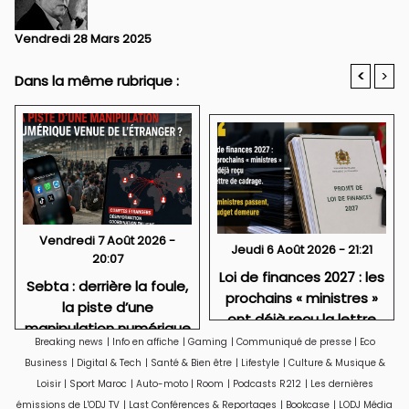
Vendredi 28 Mars 2025
<
>
Dans la même rubrique :
Vendredi 7 Août 2026 -
Jeudi 6 Août 2026 - 21:21
20:07
Loi de finances 2027 : les
Sebta : derrière la foule,
prochains « ministres »
la piste d’une
ont déjà reçu la lettre
manipulation numérique
de cadrage
Breaking news
|
Info en affiche
|
Gaming
|
Communiqué de presse
|
Eco
venue de l’étranger ?
Business
|
Digital & Tech
|
Santé & Bien être
|
Lifestyle
|
Culture & Musique &
Loisir
|
Sport Maroc
|
Auto-moto
|
Room
|
Podcasts R212
|
Les dernières
émissions de L'ODJ TV
|
Last Conférences & Reportages
|
Bookcase
|
LODJ Média