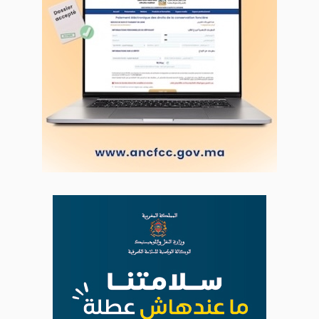
L'ODJ LIVE TV
LODJ AUDIO
WEB RADIO R212
Copyright © 2022 Groupe de presse Arrissala
Ce site utilise Google Analytics. En continuant à naviguer, vous nous
autorisez à déposer un cookie à des fins de mesure d'audience
|
Plan du site
Syndication