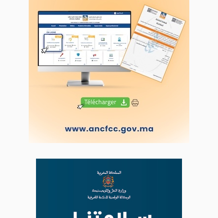
Proposer votre article
LODJ VIDÉO
L'ODJ LIVE TV
LODJ AUDIO
WEB RADIO R212
Copyright © 2022 Groupe de presse Arrissala
Ce site utilise Google Analytics. En continuant à naviguer, vous nous
autorisez à déposer un cookie à des fins de mesure d'audience
|
Plan du site
Syndication