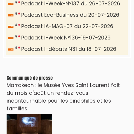
VIDÉOS & CLIP +
LES PLUS RÉCENTS
CLASSEURS
دِيمَا المَغرِب Clip
Clip : 🎵Allez, allez ! Ramenez-nous cette
coupe à la maison !
🎵Bulldozer Blues
Clip : 🎵 LE BLUES DE L'IA
🎵 Ormuzera bien, qui ormuzera le
dernier