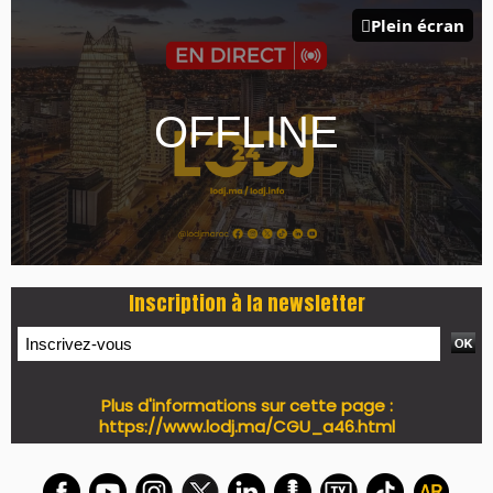
PRESS +
LES PLUS RÉCENTS
CLASSEURS
7 days santé & conso du 31-07-2026
I-MAG-Spécial Fête du Trône 2026
7 days Culture du 29-07-2026
7 days tech du 28-07-2026
7 days Auto-Moto du 27-07-2026
PODCAST +
LES PLUS RÉCENTS
CLASSEURS