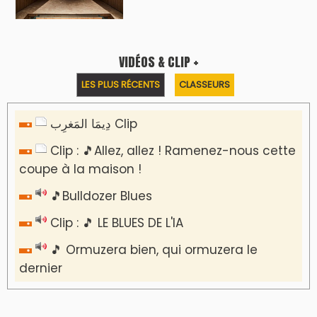
Reportages
Nizar Baraka préside à Marrakech une
rencontre sur la régionalisation avancée et
l’équité territoriale
​Lancement de la plateforme “Observatoire
des projets” du Ministère de l’Équipement et
de l’Eau
AGENDA CULTUREL
Nacim Haddad en Concert à Tétouan – Ayta
World Tour 2026