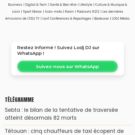
regard de la
Business
|
Digital & Tech
|
Santé & Bien être
|
Lifestyle
|
Culture & Musique &
concurrence
Loisir
|
Sport Maroc
|
Auto-moto
|
Room
|
Podcasts R212
|
Les dernières
émissions de L'ODJ TV
|
Last Conférences & Reportages
|
Bookcase
|
LODJ Média
Restez informé ! Suivez
Lodj DJ
sur
WhatsApp !
Suivez-nous sur WhatsApp
TÉLÉGRAMME
Sebta : le bilan de la tentative de traversée
atteint désormais 82 morts
Tétouan : cinq chauffeurs de taxi écopent de