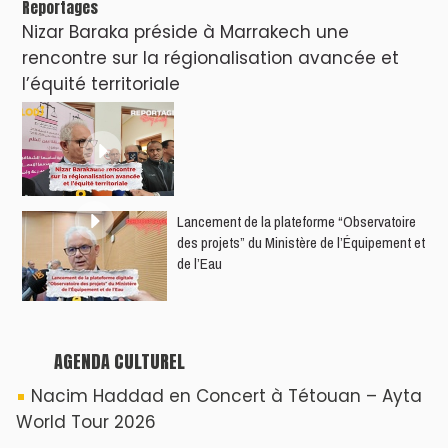
Nacim Haddad débarque à Tanger : Le
Souffle du Nord s'éveille !
Nacim Haddad Ayta World Tour à Rabat (
4ème date )
Hatim Ammor En Concert Exclusif à Tanger :
Un show Live Exceptionnel Cet été !
YASSAR présente son nouveau spectacle
"LAMHAYAB" à Rabat