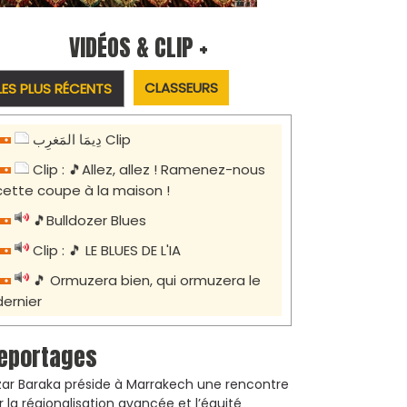
VIDÉOS & CLIP +
CLASSEURS
LES PLUS RÉCENTS
دِيمَا المَغرِب Clip
Clip : 🎵Allez, allez ! Ramenez-nous
cette coupe à la maison !
🎵Bulldozer Blues
Clip : 🎵 LE BLUES DE L'IA
🎵 Ormuzera bien, qui ormuzera le
dernier
eportages
zar Baraka préside à Marrakech une rencontre
r la régionalisation avancée et l’équité