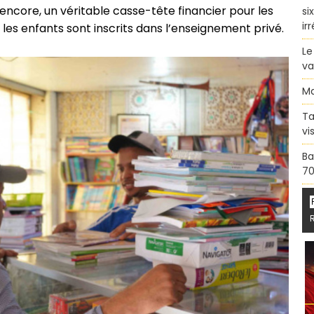
 encore, un véritable casse-tête financier pour les
si
ir
 les enfants sont inscrits dans l’enseignement privé.
Le
va
Ma
Ta
vi
Ba
70