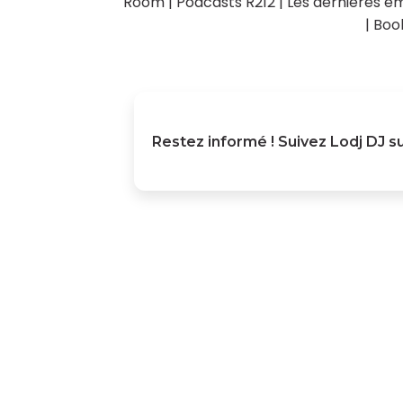
Room
|
Podcasts R212
|
Les dernières ém
|
Boo
Restez informé ! Suivez
Lodj DJ
su