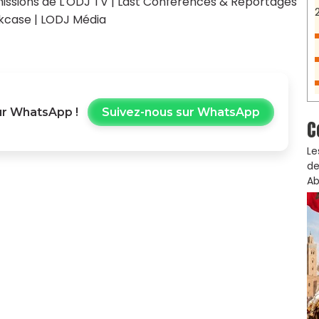
issions de L'ODJ TV
|
Last Conférences & Reportages
kcase
|
LODJ Média
r WhatsApp !
Suivez-nous sur WhatsApp
C
Le
de
Ab