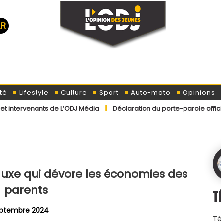
té
Lifestyle
Culture
Sport
Auto-moto
Opinions
e L’ODJ Média
Déclaration du porte-parole officiel du ministère d
luxe qui dévore les économies des
parents
T
eptembre 2024
Té