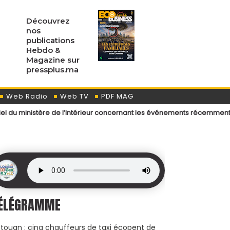
Découvrez
nos
publications
Hebdo &
Magazine sur
pressplus.ma
Web Radio
Web TV
PDF MAG
e l’Intérieur concernant les événements récemment survenus aux poin
ÉLÉGRAMME
touan : cinq chauffeurs de taxi écopent de