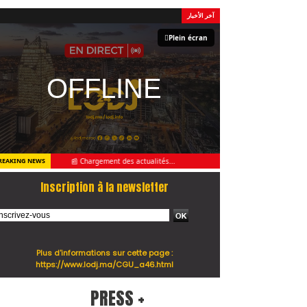
آخر الأخبار
Plein écran
📰 Chargement des actualités...
REAKING NEWS
Inscription à la newsletter
Plus d'informations sur cette page :
https://www.lodj.ma/CGU_a46.html
PRESS +