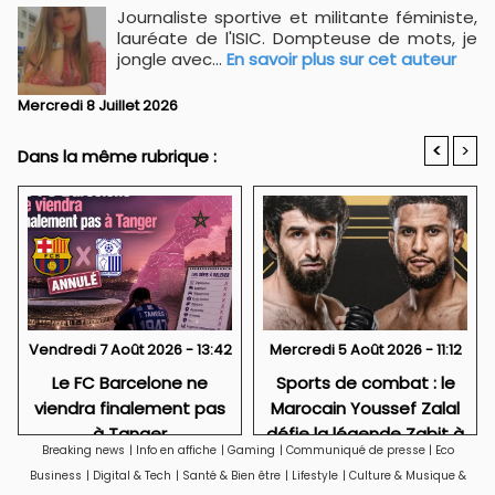
Journaliste sportive et militante féministe,
lauréate de l'ISIC. Dompteuse de mots, je
jongle avec...
En savoir plus sur cet auteur
Mercredi 8 Juillet 2026
<
>
Dans la même rubrique :
Vendredi 7 Août 2026 - 13:42
Mercredi 5 Août 2026 - 11:12
Le FC Barcelone ne
Sports de combat : le
viendra finalement pas
Marocain Youssef Zalal
à Tanger
défie la légende Zabit à
Breaking news
|
Info en affiche
|
Gaming
|
Communiqué de presse
|
Eco
Istanbul
Business
|
Digital & Tech
|
Santé & Bien être
|
Lifestyle
|
Culture & Musique &