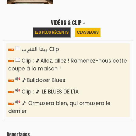
VIDÉOS & CLIP +
LES PLUS RÉCENTS
CLASSEURS
دِيمَا المَغرِب Clip
Clip : 🎵Allez, allez ! Ramenez-nous cette
coupe à la maison !
🎵Bulldozer Blues
Clip : 🎵 LE BLUES DE L'IA
🎵 Ormuzera bien, qui ormuzera le
dernier
Reportages