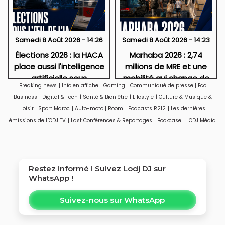
Samedi 8 Août 2026 - 14:26
Samedi 8 Août 2026 - 14:23
Élections 2026 : la HACA
Marhaba 2026 : 2,74
place aussi l'intelligence
millions de MRE et une
artificielle sous
mobilité qui change de
Breaking news
|
Info en affiche
|
Gaming
|
Communiqué de presse
|
Eco
surveillance
visage
Business
|
Digital & Tech
|
Santé & Bien être
|
Lifestyle
|
Culture & Musique &
Loisir
|
Sport Maroc
|
Auto-moto
|
Room
|
Podcasts R212
|
Les dernières
émissions de L'ODJ TV
|
Last Conférences & Reportages
|
Bookcase
|
LODJ Média
Restez informé ! Suivez
Lodj DJ
sur
WhatsApp !
Suivez-nous sur WhatsApp