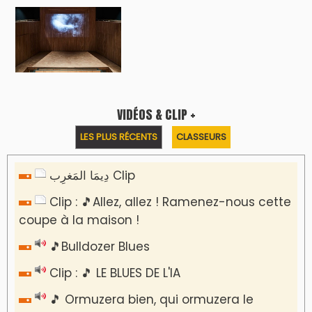
VIDÉOS & CLIP +
LES PLUS RÉCENTS
CLASSEURS
دِيمَا المَغرِب Clip
Clip : 🎵Allez, allez ! Ramenez-nous cette
coupe à la maison !
🎵Bulldozer Blues
Clip : 🎵 LE BLUES DE L'IA
🎵 Ormuzera bien, qui ormuzera le