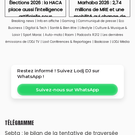
Élections 2026 : la HACA
Marhaba 2026 : 2,74
place aussi l'intelligence
millions de MRE et une
artificielle sous
mobilité qui change de
Breaking news
|
Info en affiche
|
Gaming
|
Communiqué de presse
|
Eco
surveillance
visage
Business
|
Digital & Tech
|
Santé & Bien être
|
Lifestyle
|
Culture & Musique &
Loisir
|
Sport Maroc
|
Auto-moto
|
Room
|
Podcasts R212
|
Les dernières
émissions de L'ODJ TV
|
Last Conférences & Reportages
|
Bookcase
|
LODJ Média
Restez informé ! Suivez
Lodj DJ
sur
WhatsApp !
Suivez-nous sur WhatsApp
TÉLÉGRAMME
Sebta : le bilan de la tentative de traversée