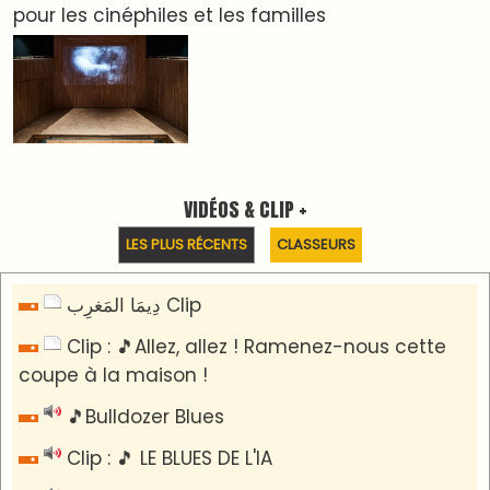
🎵 Ormuzera bien, qui ormuzera le dernier
Reportages
Nizar Baraka préside à Marrakech une rencontre
sur la régionalisation avancée et l’équité
territoriale
​Lancement de la plateforme “Observatoire des
projets” du Ministère de l’Équipement et de
l’Eau
AGENDA CULTUREL