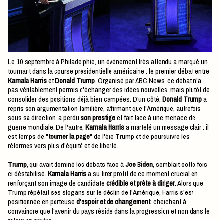
Le 10 septembre à Philadelphie, un événement très attendu a marqué un
tournant dans la course présidentielle américaine : le premier débat entre
Kamala Harris
et
Donald Trump
. Organisé par ABC News, ce débat n'a
pas véritablement permis d'échanger des idées nouvelles, mais plutôt de
consolider des positions déjà bien campées. D'un côté,
Donald Trump
a
repris son argumentation familière, affirmant que l'Amérique, autrefois
sous sa direction, a perdu
son prestige
et fait face à une menace de
guerre mondiale. De l'autre,
Kamala Harris
a martelé un message clair : il
est temps de "
tourner la page
" de l'ère Trump et de poursuivre les
réformes vers plus d'équité et de liberté.
Trump
, qui avait dominé les débats face à
Joe Biden
, semblait cette fois-
ci déstabilisé.
Kamala Harris
a su tirer profit de ce moment crucial en
renforçant son image de candidate
crédible et prête à diriger
. Alors que
Trump répétait ses slogans sur le déclin de l'Amérique, Harris s'est
positionnée en porteuse
d'espoir et de changement
, cherchant à
convaincre que l'avenir du pays réside dans la progression et non dans le