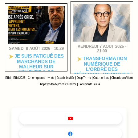
VENDREDI 7 AOÛT 2026 -
SAMEDI 8 AOÛT 2026 - 10:29
21:00
JE SUIS FATIGUÉ DES
TRANSFORMATION
MARCHANDS DE
NUMÉRIQUE DE
MALHEUR SUR
L'ORDRE DES
YOUTUBE & CO
MÉDECINS : UN PROJET
Billet
|
Billet 2026
|
Chroniqueurs invités
|
Experts invités
|
Deep Think
|
Quartier libre
|
Chroniques Vidéo
DE LOI SOUS LA MENCE
DES AMENDES ET DE LA
|
Replay vidéo & podcast outdoor
|
Documentaires IA
PRISON.