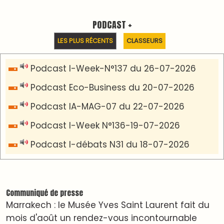
pour les cinéphiles et les familles
VIDÉOS & CLIP +
LES PLUS RÉCENTS
CLASSEURS
دِيمَا المَغرِب Clip
Clip : 🎵Allez, allez ! Ramenez-nous cette
coupe à la maison !
🎵Bulldozer Blues
Clip : 🎵 LE BLUES DE L'IA