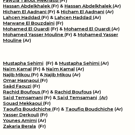
Fawzia Talout Meknassi
(Fr)
Hassan Abdelkhalek
(Fr) &
Hassan Abdelkhalek
(Ar)
Hicham El Aadnani
(Fr) &
Hicham El Aadnani
(Ar)
Lahcen Haddad
(Fr) &
Lahcen Haddad
(Ar)
Marwane El Bouzdaini
(Fr)
Mohamed El Ouardi
(Fr) &
Mohamed El Ouardi
(Ar)
Mohamed Yasser Mouline
(Fr) &
Mohamed Yasser
Mouline
(Ar)
Mustapha Sehimi
(Fr) &
Mustapha Sehimi
(Ar)
Naïm Kamal
(Fr) &
Naïm Kamal
(Ar)
Najib Mikou
(Fr) &
Najib Mikou
(Ar)
Omar Hasnaoui
(Fr)
Saâd Faouzi
(Fr)
Rachid Boufous
(Fr) &
Rachid Boufous
(Ar)
Saïd Temsamani
(Fr) &
Saïd Temsamani
(Ar)
Souad Mekkaoui
(Fr)
Taoufiq Boudchiche
(Fr) &
Taoufiq Boudchiche
(Ar)
Yasser Derkouli
(Fr)
Younes Amimi
(Ar)
Zakaria Berala
(Fr)