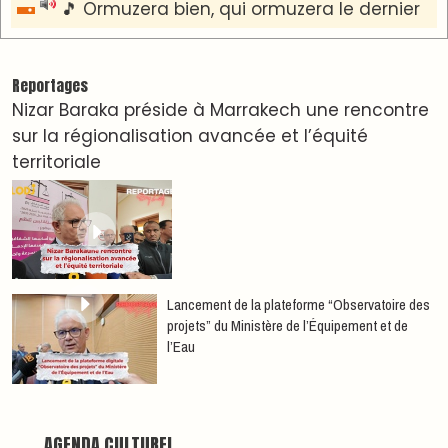
Nacim Haddad en Concert à Tétouan – Ayta
World Tour 2026
Nacim Haddad débarque à Tanger : Le Souffle
du Nord s'éveille !
Nacim Haddad Ayta World Tour à Rabat ( 4ème
date )
Hatim Ammor En Concert Exclusif à Tanger : Un
show Live Exceptionnel Cet été !
YASSAR présente son nouveau spectacle
"LAMHAYAB" à Rabat