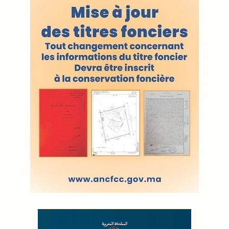
VOS CONTRIBUTIONS
Proposer votre article
LODJ VIDÉO
L'ODJ LIVE TV
LODJ AUDIO
WEB RADIO R212
Copyright © 2022 Groupe de presse Arrissala
Ce site utilise Google Analytics. En continuant à naviguer, vous nous
autorisez à déposer un cookie à des fins de mesure d'audience
|
Plan du site
Syndication