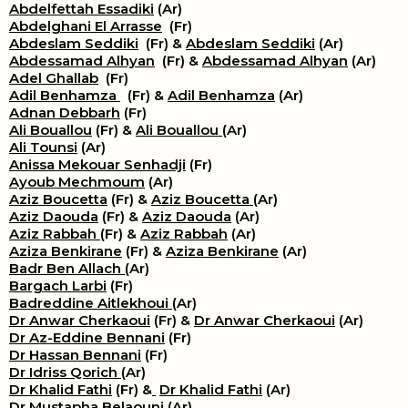
Abdelfettah Essadiki
(Ar)
Abdelghani El Arrasse
(Fr)
Abdeslam Seddiki
(Fr) &
Abdeslam Seddiki
(Ar)
Abdessamad Alhyan
(Fr) &
Abdessamad Alhyan
(Ar)
Adel Ghallab
(Fr)
Adil Benhamza
(Fr) &
Adil Benhamza
(Ar)
Adnan Debbarh
(Fr)
Ali Bouallou
(Fr) &
Ali Bouallou
(Ar)
Ali Tounsi
(Ar)
Anissa Mekouar Senhadji
(Fr)
Ayoub Mechmoum
(Ar)
Aziz Boucetta
(Fr) &
Aziz Boucetta
(Ar)
Aziz Daouda
(Fr) &
Aziz Daouda
(Ar)
Aziz Rabbah
(Fr) &
Aziz Rabbah
(Ar)
Aziza Benkirane
(Fr) &
Aziza Benkirane
(Ar)
Badr Ben Allach
(Ar)
Bargach Larbi
(Fr)
Badreddine Aitlekhoui
(Ar)
Dr Anwar Cherkaoui
(Fr) &
Dr Anwar Cherkaoui
(Ar)
Dr Az-Eddine Bennani
(Fr)
Dr Hassan Bennani
(Fr)
Dr Idriss Qorich
(Ar)
Dr Khalid Fathi
(Fr) &
​
Dr Khalid Fathi
(Ar)
Dr Mustapha Belaouni
(Ar)