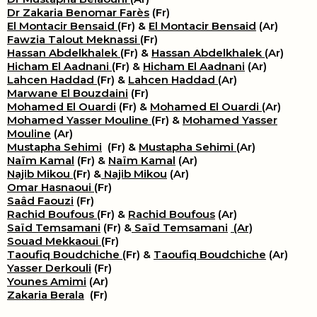
Dr Zakaria Benomar Farès
(Fr)
El Montacir Bensaid
(Fr) &
El Montacir Bensaid
(Ar)
Fawzia Talout Meknassi
(Fr)
Hassan Abdelkhalek
(Fr) &
Hassan Abdelkhalek
(Ar)
Hicham El Aadnani
(Fr) &
Hicham El Aadnani
(Ar)
Lahcen Haddad
(Fr) &
Lahcen Haddad
(Ar)
Marwane El Bouzdaini
(Fr)
Mohamed El Ouardi
(Fr) &
Mohamed El Ouardi
(Ar)
Mohamed Yasser Mouline
(Fr) &
Mohamed Yasser
Mouline
(Ar)
Mustapha Sehimi
(Fr) &
Mustapha Sehimi
(Ar)
Naïm Kamal
(Fr) &
Naïm Kamal
(Ar)
Najib Mikou
(Fr) &
Najib Mikou
(Ar)
Omar Hasnaoui
(Fr)
Saâd Faouzi
(Fr)
Rachid Boufous
(Fr) &
Rachid Boufous
(Ar)
Saïd Temsamani
(Fr) &
Saïd Temsamani
(Ar)
Souad Mekkaoui
(Fr)
Taoufiq Boudchiche
(Fr) &
Taoufiq Boudchiche
(Ar)
Yasser Derkouli
(Fr)
Younes Amimi
(Ar)
Zakaria Berala
(Fr)