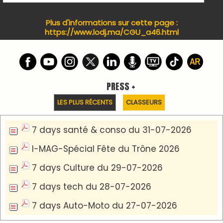
PODCAST +
LES PLUS RÉCENTS
CLASSEURS
Podcast I-Week-N°137 du 26-07-2026
Podcast Eco-Business du 20-07-2026
Podcast IA-MAG-07 du 22-07-2026
Podcast I-Week N°136-19-07-2026
Podcast I-débats N31 du 18-07-2026
Communiqué de presse
Marrakech : le Musée Yves Saint Laurent fait du
mois d'août un rendez-vous incontournable