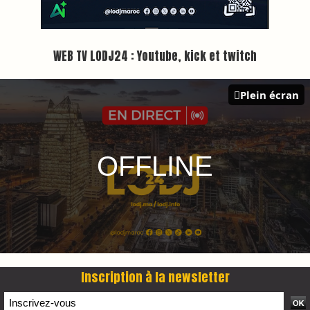
Plus d'informations sur cette page :
https://www.lodj.ma/CGU_a46.html
PRESS +
LES PLUS RÉCENTS
CLASSEURS
7 days santé & conso du 31-07-2026
I-MAG-Spécial Fête du Trône 2026
7 days Culture du 29-07-2026
7 days tech du 28-07-2026
7 days Auto-Moto du 27-07-2026