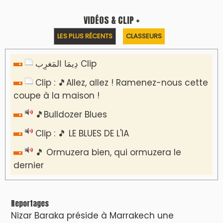
VIDÉOS & CLIP +
LES PLUS RÉCENTS
CLASSEURS
دِيمَا المَغرِب Clip
Clip : 🎵Allez, allez ! Ramenez-nous cette
coupe à la maison !
🎵Bulldozer Blues
Clip : 🎵 LE BLUES DE L'IA
🎵 Ormuzera bien, qui ormuzera le
dernier
Reportages
Nizar Baraka préside à Marrakech une