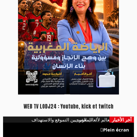
WEB TV LODJ24 : Youtube, kick et twitch
آخر الأخبار
مينة ببطولة العالم لألعاب القوى
​المغرب بين التموقع والاستهداف
Plein écran