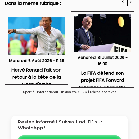
<
>
Dans la même rubrique :
Vendredi 31 Juillet 2026 -
Mercredi 5 Août 2026 - 11:38
16:00
Hervé Renard fait son
La FIFA défend son
retour à la tête de la
projet FIFA Forward
Côte d'Ivoire
Enterprise et rejette
Sport à l'international
|
Inside WC 2026
|
Brèves sportives
toute idée de
privatisation
Restez informé ! Suivez
Lodj DJ
sur
WhatsApp !