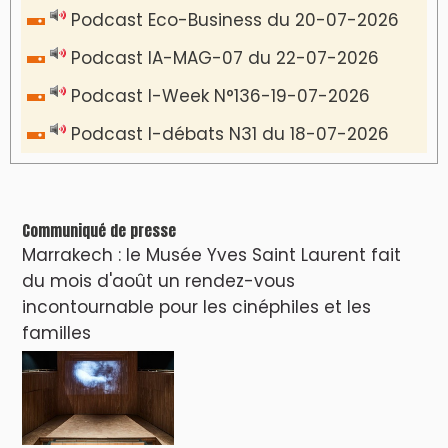
VIDÉOS & CLIP +
LES PLUS RÉCENTS
CLASSEURS
دِيمَا المَغرِب Clip
Clip : 🎵Allez, allez ! Ramenez-nous cette
coupe à la maison !
🎵Bulldozer Blues
Clip : 🎵 LE BLUES DE L'IA
🎵 Ormuzera bien, qui ormuzera le
dernier
Reportages