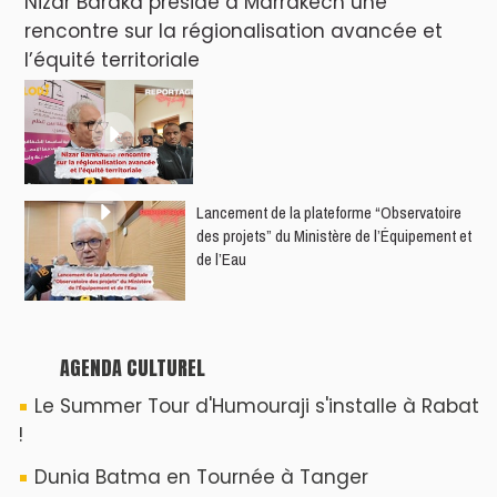
Nacim Haddad en Concert à Tétouan – Ayta
World Tour 2026
Nacim Haddad débarque à Tanger : Le
Souffle du Nord s'éveille !
Nacim Haddad Ayta World Tour à Rabat (
4ème date )