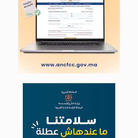
ABOUT US
A propos de L'ODJ
VOS CONTRIBUTIONS
Proposer votre article
LODJ VIDÉO
L'ODJ LIVE TV
LODJ AUDIO
WEB RADIO R212
Copyright © 2022 Groupe de presse Arrissala
Ce site utilise Google Analytics. En continuant à naviguer, vous nous
autorisez à déposer un cookie à des fins de mesure d'audience