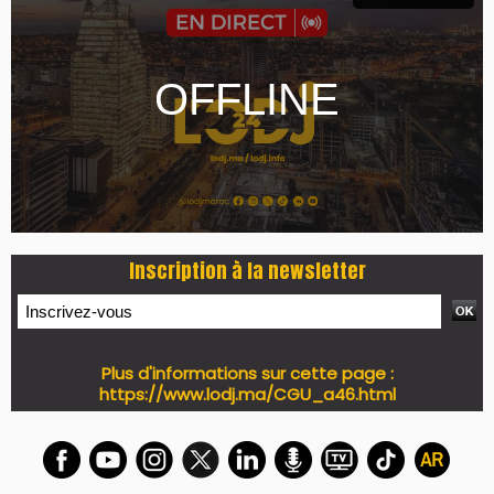
PRESS +
LES PLUS RÉCENTS
CLASSEURS
7 days santé & conso du 31-07-2026
I-MAG-Spécial Fête du Trône 2026
7 days Culture du 29-07-2026
7 days tech du 28-07-2026
7 days Auto-Moto du 27-07-2026
PODCAST +
LES PLUS RÉCENTS
CLASSEURS
Podcast I-Week-N°137 du 26-07-2026