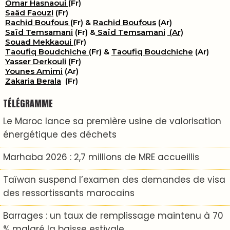
Omar Hasnaoui
(Fr)
Saâd Faouzi
(Fr)
Rachid Boufous
(Fr) &
Rachid Boufous
(Ar)
Saïd Temsamani
(Fr) &
Saïd Temsamani
(Ar)
Souad Mekkaoui
(Fr)
Taoufiq Boudchiche
(Fr) &
Taoufiq Boudchiche
(Ar)
Yasser Derkouli
(Fr)
Younes Amimi
(Ar)
Zakaria Berala
(Fr)
TÉLÉGRAMME
Le Maroc lance sa première usine de valorisation
énergétique des déchets
Marhaba 2026 : 2,7 millions de MRE accueillis
Taïwan suspend l’examen des demandes de visa
des ressortissants marocains
Barrages : un taux de remplissage maintenu à 70
% malgré la baisse estivale