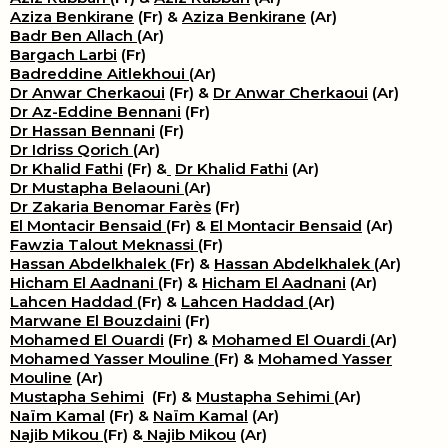
Aziza Benkirane
(Fr) &
Aziza Benkirane
(Ar)
Badr Ben Allach
(Ar)
Bargach Larbi
(Fr)
Badreddine Aitlekhoui
(Ar)
Dr Anwar Cherkaoui
(Fr) &
Dr Anwar Cherkaoui
(Ar)
Dr Az-Eddine Bennani
(Fr)
Dr Hassan Bennani
(Fr)
Dr Idriss Qorich
(Ar)
Dr Khalid Fathi
(Fr) &
​
Dr Khalid Fathi
(Ar)
Dr Mustapha Belaouni
(Ar)
Dr Zakaria Benomar Farès
(Fr)
El Montacir Bensaid
(Fr) &
El Montacir Bensaid
(Ar)
Fawzia Talout Meknassi
(Fr)
Hassan Abdelkhalek
(Fr) &
Hassan Abdelkhalek
(Ar)
Hicham El Aadnani
(Fr) &
Hicham El Aadnani
(Ar)
Lahcen Haddad
(Fr) &
Lahcen Haddad
(Ar)
Marwane El Bouzdaini
(Fr)
Mohamed El Ouardi
(Fr) &
Mohamed El Ouardi
(Ar)
Mohamed Yasser Mouline
(Fr) &
Mohamed Yasser
Mouline
(Ar)
Mustapha Sehimi
(Fr) &
Mustapha Sehimi
(Ar)
Naïm Kamal
(Fr) &
Naïm Kamal
(Ar)
Najib Mikou
(Fr) &
Najib Mikou
(Ar)