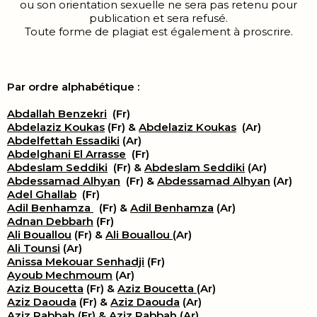
ou son orientation sexuelle ne sera pas retenu pour
publication et sera refusé.
Toute forme de plagiat est également à proscrire.
Par ordre alphabétique :
Abdallah Benzekri
(Fr)
Abdelaziz Koukas
(Fr) &
Abdelaziz Koukas
(Ar)
Abdelfettah Essadiki
(Ar)
Abdelghani El Arrasse
(Fr)
Abdeslam Seddiki
(Fr) &
Abdeslam Seddiki
(Ar)
Abdessamad Alhyan
(Fr) &
Abdessamad Alhyan
(Ar)
Adel Ghallab
(Fr)
Adil Benhamza
(Fr) &
Adil Benhamza
(Ar)
Adnan Debbarh
(Fr)
Ali Bouallou
(Fr) &
Ali Bouallou
(Ar)
Ali Tounsi
(Ar)
Anissa Mekouar Senhadji
(Fr)
Ayoub Mechmoum
(Ar)
Aziz Boucetta
(Fr) &
Aziz Boucetta
(Ar)
Aziz Daouda
(Fr) &
Aziz Daouda
(Ar)
Aziz Rabbah
(Fr) &
Aziz Rabbah
(Ar)