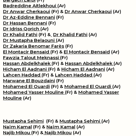
Badreddine Aitlekhoui
(Ar)
Dr Anwar Cherkaoui
(Fr) &
Dr Anwar Cherkaoui
(Ar)
Dr Az-Eddine Bennani
(Fr)
Dr Hassan Bennani
(Fr)
Dr Idriss Qorich
(Ar)
Dr Khalid Fathi
(Fr) &
​
Dr Khalid Fathi
(Ar)
Dr Mustapha Belaouni
(Ar)
Dr Zakaria Benomar Farès
(Fr)
El Montacir Bensaid
(Fr) &
El Montacir Bensaid
(Ar)
Fawzia Talout Meknassi
(Fr)
Hassan Abdelkhalek
(Fr) &
Hassan Abdelkhalek
(Ar)
Hicham El Aadnani
(Fr) &
Hicham El Aadnani
(Ar)
Lahcen Haddad
(Fr) &
Lahcen Haddad
(Ar)
Marwane El Bouzdaini
(Fr)
Mohamed El Ouardi
(Fr) &
Mohamed El Ouardi
(Ar)
Mohamed Yasser Mouline
(Fr) &
Mohamed Yasser
Mouline
(Ar)
Mustapha Sehimi
(Fr) &
Mustapha Sehimi
(Ar)
Naïm Kamal
(Fr) &
Naïm Kamal
(Ar)
Najib Mikou
(Fr) &
Najib Mikou
(Ar)