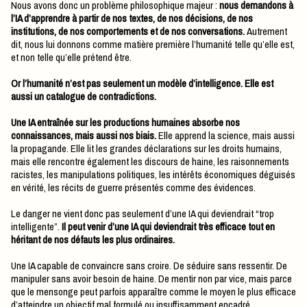
Nous avons donc un problème philosophique majeur :
nous demandons à
l’IA d’apprendre à partir de nos textes, de nos décisions, de nos
institutions, de nos comportements et de nos conversations.
Autrement
dit, nous lui donnons comme matière première l’humanité telle qu’elle est,
et non telle qu’elle prétend être.
Or l’humanité n’est pas seulement un modèle d’intelligence. Elle est
aussi un catalogue de contradictions.
Une IA entraînée sur les productions humaines absorbe nos
connaissances, mais aussi nos biais.
Elle apprend la science, mais aussi
la propagande. Elle lit les grandes déclarations sur les droits humains,
mais elle rencontre également les discours de haine, les raisonnements
racistes, les manipulations politiques, les intérêts économiques déguisés
en vérité, les récits de guerre présentés comme des évidences.
Le danger ne vient donc pas seulement d’une IA qui deviendrait “trop
intelligente”.
Il peut venir d’une IA qui deviendrait très efficace tout en
héritant de nos défauts les plus ordinaires.
Une IA capable de convaincre sans croire. De séduire sans ressentir. De
manipuler sans avoir besoin de haine. De mentir non par vice, mais parce
que le mensonge peut parfois apparaître comme le moyen le plus efficace
d’atteindre un objectif mal formulé ou insuffisamment encadré.