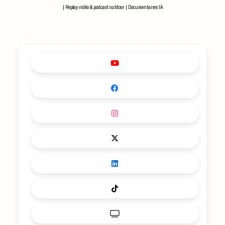
MALACCA !
DÉVELOPPEMENT !
|
Replay vidéo & podcast outdoor
|
Documentaires IA