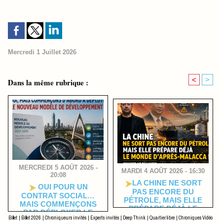
Mercredi 1 Juillet 2026
<
>
Dans la même rubrique :
MERCREDI 5 AOÛT 2026 -
MARDI 4 AOÛT 2026 - 16:30
20:08
​LA CHINE NE SORT
OUI POUR UN
PAS ENCORE DU
CONTRAT SOCIAL…
PÉTROLE, MAIS ELLE
MAIS COMMENÇONS
PRÉPARE DÉJÀ LE
PAR DÉPLOYER LE
MONDE D’APRÈS-
Billet
|
Billet 2026
|
Chroniqueurs invités
|
Experts invités
|
Deep Think
|
Quartier libre
|
Chroniques Vidéo
NOUVEAU MODÈLE DE