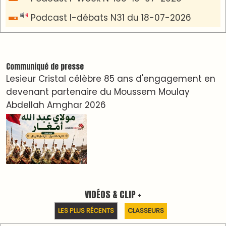
دِيمَا المَغرِب Clip
Clip : 🎵Allez, allez ! Ramenez-nous cette
coupe à la maison !
🎵Bulldozer Blues
Clip : 🎵 LE BLUES DE L'IA
🎵 Ormuzera bien, qui ormuzera le dernier
Reportages
Nizar Baraka préside à Marrakech une rencontre
sur la régionalisation avancée et l’équité
territoriale