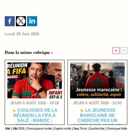
Lundi 29 Juin 2026
<
>
Dans la même rubrique :
JEUDI 6 AOÛT 2026 - 14:18
JEUDI 6 AOÛT 2026 - 12:05
COULISSES DE LA
LA JEUNESSE
RÉUNION LA FIFA À
MAROCAINE NE
SALÉ - MAROC :
CHERCHE PAS UN
INFANTINO EST-IL
AUTRE PAYS, MAIS UN
Billet
|
Billet 2026
|
Chroniqueurs invités
|
Experts invités
|
Deep Think
|
Quartier libre
|
Chroniques Vidéo
ENCORE MAÎTRE DU
MAROC MEILLEUR