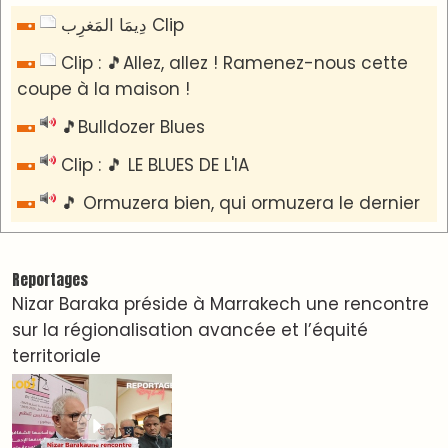
​Lancement de la plateforme “Observatoire des
projets” du Ministère de l’Équipement et de
l’Eau
AGENDA CULTUREL
Le Summer Tour d'Humouraji s'installe à Rabat !
Dunia Batma en Tournée à Tanger
Nacim Haddad en Concert à Tétouan – Ayta
World Tour 2026
Nacim Haddad débarque à Tanger : Le Souffle
du Nord s'éveille !
Nacim Haddad Ayta World Tour à Rabat ( 4ème