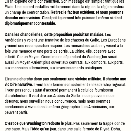
L’Iran exploite cette contradiction. Son message est simple : tant que les
États-Unis seront installés militairement dans la région, la région restera
un champ de confrontation.
Retirez le facteur extérieur, et nous pourrons
discuter entre voisins. C’est politiquement très puissant, même si c’est
diplomatiquement contestable.
Dans les chancelleries, cette proposition produit un malaise.
Les
Américains y voient une tentative de les chasser du Golfe. Les Européens
y voient une recomposition risquée. Les monarchies arabes y voient à la
fois une menace et une porte de sortie. La Chine, elle, observe avec
intérêt. Car un Moyen-Orient moins dépendant de Washington serait
aussi un Moyen-Orient plus ouvert aux contrats, aux corridors, aux ports,
aux monnaies alternatives, aux investissements asiatiques.
L’Iran ne cherche donc pas seulement une victoire militaire. Il cherche une
victoire narrative.
Il veut transformer son isolement en leadership régional.
Il veut passer du statut d’accusé permanent à celui de fournisseur
d’architecture. Il veut dire aux Arabes du Golfe : nous pouvons nous
détester, nous surveiller, nous concurrencer, mais nous sommes
condamnés à vivre dans la même géographie. Les Américains, eux,
peuvent partir.
C’est ce que Washington redoute le plus.
Pas seulement la frappe contre
une base. Mais l’idée qu’un jour, dans une salle fermée de Riyad, Doha,