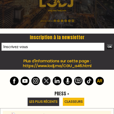
7 days santé & conso du 31-07-2026
I-MAG-Spécial Fête du Trône 2026
7 days Culture du 29-07-2026
7 days tech du 28-07-2026
7 days Auto-Moto du 27-07-2026
PODCAST +
LES PLUS RÉCENTS
CLASSEURS
Podcast I-Week-N°137 du 26-07-2026
Podcast Eco-Business du 20-07-2026
Podcast IA-MAG-07 du 22-07-2026
Podcast I-Week N°136-19-07-2026