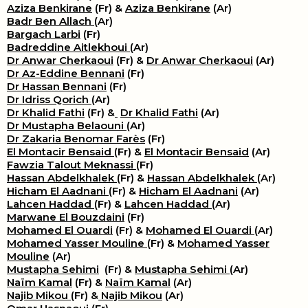
Aziza Benkirane
(Fr) &
Aziza Benkirane
(Ar)
Badr Ben Allach
(Ar)
Bargach Larbi
(Fr)
Badreddine Aitlekhoui
(Ar)
Dr Anwar Cherkaoui
(Fr) &
Dr Anwar Cherkaoui
(Ar)
Dr Az-Eddine Bennani
(Fr)
Dr Hassan Bennani
(Fr)
Dr Idriss Qorich
(Ar)
Dr Khalid Fathi
(Fr) &
​
Dr Khalid Fathi
(Ar)
Dr Mustapha Belaouni
(Ar)
Dr Zakaria Benomar Farès
(Fr)
El Montacir Bensaid
(Fr) &
El Montacir Bensaid
(Ar)
Fawzia Talout Meknassi
(Fr)
Hassan Abdelkhalek
(Fr) &
Hassan Abdelkhalek
(Ar)
Hicham El Aadnani
(Fr) &
Hicham El Aadnani
(Ar)
Lahcen Haddad
(Fr) &
Lahcen Haddad
(Ar)
Marwane El Bouzdaini
(Fr)
Mohamed El Ouardi
(Fr) &
Mohamed El Ouardi
(Ar)
Mohamed Yasser Mouline
(Fr) &
Mohamed Yasser
Mouline
(Ar)
Mustapha Sehimi
(Fr) &
Mustapha Sehimi
(Ar)
Naïm Kamal
(Fr) &
Naïm Kamal
(Ar)
Najib Mikou
(Fr) &
Najib Mikou
(Ar)