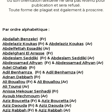
ou son orientation sexuelle ne sera pas retenu pour
publication et sera refusé.
Toute forme de plagiat est également à proscrire.
Par ordre alphabétique :
Abdallah Benzekri
(Fr)
Abdelaziz Koukas
(Fr) &
Abdelaziz Koukas
(Ar)
Abdelfettah Essadiki
(Ar)
Abdelghani El Arrasse
(Fr)
Abdeslam Seddiki
(Fr) &
Abdeslam Seddiki
(Ar)
Abdessamad Alhyan
(Fr) &
Abdessamad Alhyan
(Ar)
Adel Ghallab
(Fr)
Adil Benhamza
(Fr) &
Adil Benhamza
(Ar)
Adnan Debbarh
(Fr)
Ali Bouallou
(Fr) &
Ali Bouallou
(Ar)
Ali Tounsi
(Ar)
Anissa Mekouar Senhadji
(Fr)
Ayoub Mechmoum
(Ar)
Aziz Boucetta
(Fr) &
Aziz Boucetta
(Ar)
Aziz Daouda
(Fr) &
Aziz Daouda
(Ar)
Aziz Rabbah
(Fr) &
Aziz Rabbah
(Ar)