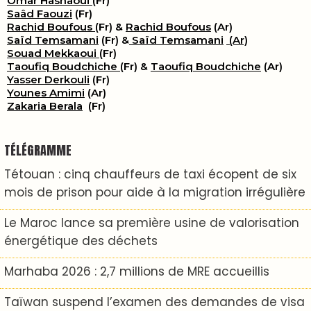
Omar Hasnaoui
(Fr)
Saâd Faouzi
(Fr)
Rachid Boufous
(Fr) &
Rachid Boufous
(Ar)
Saïd Temsamani
(Fr) &
Saïd Temsamani
(Ar)
Souad Mekkaoui
(Fr)
Taoufiq Boudchiche
(Fr) &
Taoufiq Boudchiche
(Ar)
Yasser Derkouli
(Fr)
Younes Amimi
(Ar)
Zakaria Berala
(Fr)
TÉLÉGRAMME
Tétouan : cinq chauffeurs de taxi écopent de six
mois de prison pour aide à la migration irrégulière
Le Maroc lance sa première usine de valorisation
énergétique des déchets
Marhaba 2026 : 2,7 millions de MRE accueillis
Taïwan suspend l’examen des demandes de visa