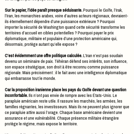
Sur le papier, l’idée paraît presque séduisante.
Pourquoi le Golfe, l’Irak,
l’Iran, les monarchies arabes, voire d’autres acteurs régionaux, devraient-
ils éternellement dépendre d’une puissance extérieure ? Pourquoi
importer la sécurité de Washington quand cette sécurité transforme les
territoires d’accueil en cibles potentielles ? Pourquoi payer le prix
diplomatique, militaire et populaire d’une protection américaine qui,
désormais, protège autant qu’elle expose ?
C’est évidemment une offre politique calculée.
L’Iran n’est pas soudain
devenu un séminaire de paix. Téhéran défend ses intérêts, son influence,
son espace stratégique, son droit à être reconnu comme puissance
régionale. Mais précisément : il le fait avec une intelligence diplomatique
qui embarrasse tout le monde.
Car la proposition iranienne place les pays du Golfe devant une question
inconfortable.
Ils n’ont pas envie de rompre avec les États-Unis. Le
parapluie américain reste utile. Il rassure les marchés, les armées, les
familles régnantes, les investisseurs. Mais ils ne peuvent plus ignorer que
ce parapluie attire aussi l’orage. Chaque base américaine devient une
assurance et une vulnérabilité. Chaque présence militaire étrangère
protège le régime, mais expose le territoire.