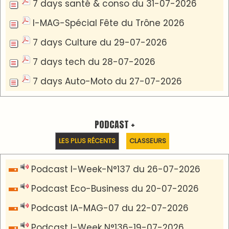
Podcast I-débats N31 du 18-07-2026
Communiqué de presse
Lesieur Cristal célèbre 85 ans d'engagement en
devenant partenaire du Moussem Moulay
Abdellah Amghar 2026
VIDÉOS & CLIP +
LES PLUS RÉCENTS
CLASSEURS