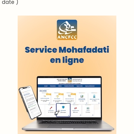
ABOUT US
A propos de L'ODJ
VOS CONTRIBUTIONS
Proposer votre article
LODJ VIDÉO
L'ODJ LIVE TV
LODJ AUDIO
WEB RADIO R212
Copyright © 2022 Groupe de presse Arrissala
Ce site utilise Google Analytics. En continuant à naviguer, vous nous
autorisez à déposer un cookie à des fins de mesure d'audience
|
Plan du site
Syndication