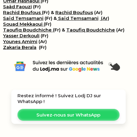
Omar Hasnaoui
(Fr)
Saâd Faouzi
(Fr)
Rachid Boufous
(Fr) &
Rachid Boufous
(Ar)
Saïd Temsamani
(Fr) &
Saïd Temsamani
(Ar)
Souad Mekkaoui
(Fr)
Taoufiq Boudchiche
(Fr) &
Taoufiq Boudchiche
(Ar)
Yasser Derkouli
(Fr)
Younes Amimi
(Ar)
Zakaria Berala
(Fr)
Restez informé ! Suivez
Lodj DJ
sur
WhatsApp !
Suivez-nous sur WhatsApp