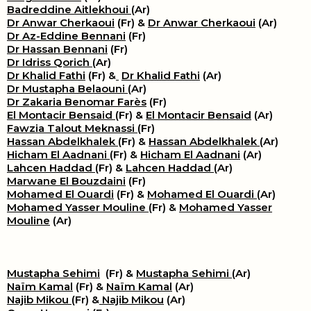
Badreddine Aitlekhoui
(Ar)
Dr Anwar Cherkaoui
(Fr) &
Dr Anwar Cherkaoui
(Ar)
Dr Az-Eddine Bennani
(Fr)
Dr Hassan Bennani
(Fr)
Dr Idriss Qorich
(Ar)
Dr Khalid Fathi
(Fr) &
​
Dr Khalid Fathi
(Ar)
Dr Mustapha Belaouni
(Ar)
Dr Zakaria Benomar Farès
(Fr)
El Montacir Bensaid
(Fr) &
El Montacir Bensaid
(Ar)
Fawzia Talout Meknassi
(Fr)
Hassan Abdelkhalek
(Fr) &
Hassan Abdelkhalek
(Ar)
Hicham El Aadnani
(Fr) &
Hicham El Aadnani
(Ar)
Lahcen Haddad
(Fr) &
Lahcen Haddad
(Ar)
Marwane El Bouzdaini
(Fr)
Mohamed El Ouardi
(Fr) &
Mohamed El Ouardi
(Ar)
Mohamed Yasser Mouline
(Fr) &
Mohamed Yasser
Mouline
(Ar)
Mustapha Sehimi
(Fr) &
Mustapha Sehimi
(Ar)
Naïm Kamal
(Fr) &
Naïm Kamal
(Ar)
Najib Mikou
(Fr) &
Najib Mikou
(Ar)