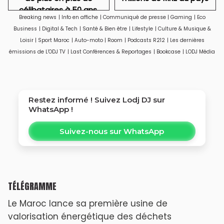
célibataires à 50 ans,
Breaking news
|
Info en affiche
|
Communiqué de presse
|
Gaming
|
Eco
particulièrement des
Business
|
Digital & Tech
|
Santé & Bien être
|
Lifestyle
|
Culture & Musique &
femmes
Loisir
|
Sport Maroc
|
Auto-moto
|
Room
|
Podcasts R212
|
Les dernières
émissions de L'ODJ TV
|
Last Conférences & Reportages
|
Bookcase
|
LODJ Média
Restez informé ! Suivez
Lodj DJ
sur
WhatsApp !
Suivez-nous sur WhatsApp
TÉLÉGRAMME
Le Maroc lance sa première usine de
valorisation énergétique des déchets