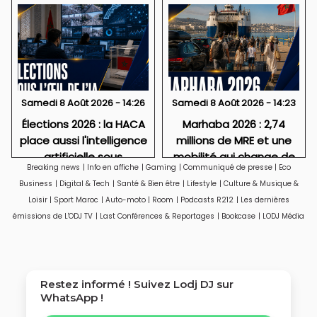
Samedi 8 Août 2026 - 14:26
Samedi 8 Août 2026 - 14:23
Élections 2026 : la HACA
Marhaba 2026 : 2,74
place aussi l'intelligence
millions de MRE et une
artificielle sous
mobilité qui change de
Breaking news
|
Info en affiche
|
Gaming
|
Communiqué de presse
|
Eco
surveillance
visage
Business
|
Digital & Tech
|
Santé & Bien être
|
Lifestyle
|
Culture & Musique &
Loisir
|
Sport Maroc
|
Auto-moto
|
Room
|
Podcasts R212
|
Les dernières
émissions de L'ODJ TV
|
Last Conférences & Reportages
|
Bookcase
|
LODJ Média
Restez informé ! Suivez
Lodj DJ
sur
WhatsApp !