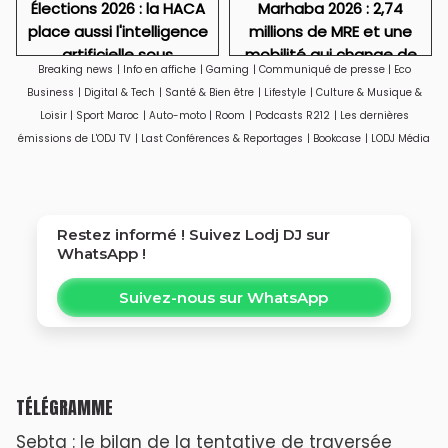
Élections 2026 : la HACA
Marhaba 2026 : 2,74
place aussi l'intelligence
millions de MRE et une
artificielle sous
mobilité qui change de
Breaking news
|
Info en affiche
|
Gaming
|
Communiqué de presse
|
Eco
surveillance
visage
Business
|
Digital & Tech
|
Santé & Bien être
|
Lifestyle
|
Culture & Musique &
Loisir
|
Sport Maroc
|
Auto-moto
|
Room
|
Podcasts R212
|
Les dernières
émissions de L'ODJ TV
|
Last Conférences & Reportages
|
Bookcase
|
LODJ Média
Restez informé ! Suivez
Lodj DJ
sur
WhatsApp !
Suivez-nous sur WhatsApp
TÉLÉGRAMME
Sebta : le bilan de la tentative de traversée