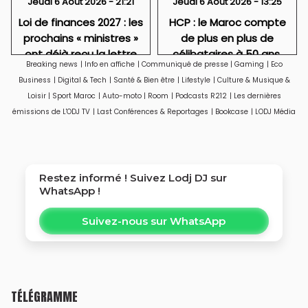
Jeudi 6 Août 2026 - 21:21
Jeudi 6 Août 2026 - 13:25
Loi de finances 2027 : les
HCP : le Maroc compte
prochains « ministres »
de plus en plus de
ont déjà reçu la lettre
célibataires à 50 ans,
Breaking news
|
Info en affiche
|
Communiqué de presse
|
Gaming
|
Eco
de cadrage
particulièrement des
Business
|
Digital & Tech
|
Santé & Bien être
|
Lifestyle
|
Culture & Musique &
femmes
Loisir
|
Sport Maroc
|
Auto-moto
|
Room
|
Podcasts R212
|
Les dernières
émissions de L'ODJ TV
|
Last Conférences & Reportages
|
Bookcase
|
LODJ Média
Restez informé ! Suivez
Lodj DJ
sur
WhatsApp !
Suivez-nous sur WhatsApp
TÉLÉGRAMME