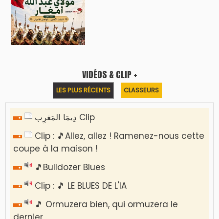
VIDÉOS & CLIP +
LES PLUS RÉCENTS
CLASSEURS
دِيمَا المَغرِب Clip
Clip : 🎵Allez, allez ! Ramenez-nous cette
coupe à la maison !
🎵Bulldozer Blues
Clip : 🎵 LE BLUES DE L'IA
🎵 Ormuzera bien, qui ormuzera le
dernier