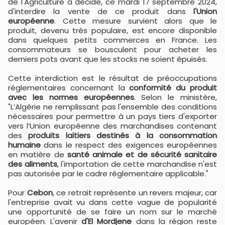
de l'Agriculture a décidé, ce mardi 17 septembre 2024,
d'interdire la vente de ce produit dans
l'Union
européenne
. Cette mesure survient alors que le
produit, devenu très populaire, est encore disponible
dans quelques petits commerces en France. Les
consommateurs se bousculent pour acheter les
derniers pots avant que les stocks ne soient épuisés.
Cette interdiction est le résultat de préoccupations
réglementaires concernant la
conformité du produit
avec les normes européennes
. Selon le ministère,
"L’Algérie ne remplissant pas l'ensemble des conditions
nécessaires pour permettre à un pays tiers d'exporter
vers l’Union européenne des marchandises contenant
des
produits laitiers destinés à la consommation
humaine
dans le respect des exigences européennes
en matière de
santé animale et de sécurité sanitaire
des aliments
, l'importation de cette marchandise n'est
pas autorisée par le cadre réglementaire applicable."
Pour
Cebon
, ce retrait représente un revers majeur, car
l'entreprise avait vu dans cette vague de popularité
une opportunité de se faire un nom sur le marché
européen. L'avenir
d'El Mordjene
dans la région reste