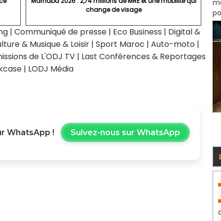
nce
Marhaba 2026 : 2,74 millions de MRE et une mobilité qui
mo
change de visage
po
ng
|
Communiqué de presse
|
Eco Business
|
Digital &
lture & Musique & Loisir
|
Sport Maroc
|
Auto-moto
|
issions de L'ODJ TV
|
Last Conférences & Reportages
kcase
|
LODJ Média
r WhatsApp !
Suivez-nous sur WhatsApp