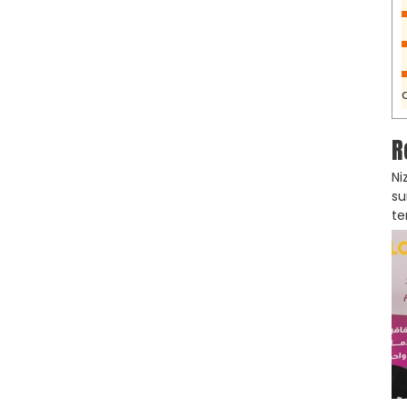
R
Ni
su
te