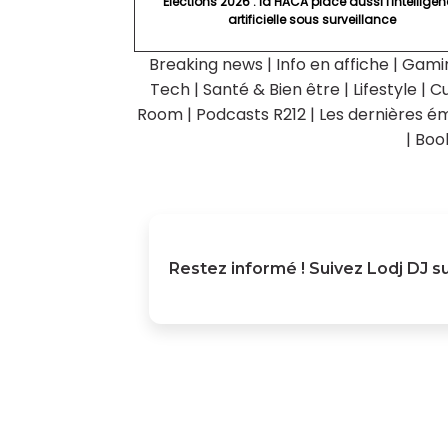
Élections 2026 : la HACA place aussi l'intellige
artificielle sous surveillance
Breaking news
|
Info en affiche
|
Gami
Tech
|
Santé & Bien être
|
Lifestyle
|
Cu
Room
|
Podcasts R212
|
Les dernières ém
|
Boo
Restez informé ! Suivez
Lodj DJ
su