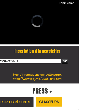
Plein écran
Inscription à la newsletter
Plus d'informations sur cette page :
https://www.lodj.ma/CGU_a46.html
PRESS +
CLASSEURS
LES PLUS RÉCENTS