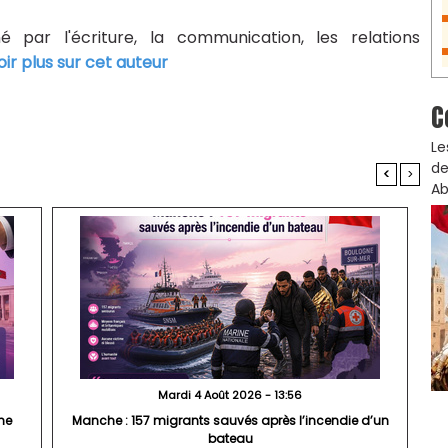
né par l'écriture, la communication, les relations
oir plus sur cet auteur
C
Le
de
<
>
Ab
Mardi 4 Août 2026 - 13:56
che
Manche : 157 migrants sauvés après l’incendie d’un
bateau