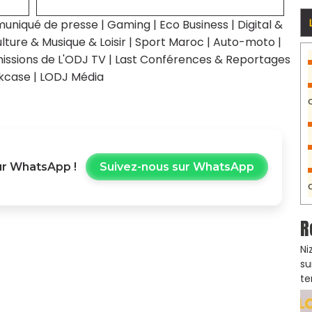
uniqué de presse
|
Gaming
|
Eco Business
|
Digital &
lture & Musique & Loisir
|
Sport Maroc
|
Auto-moto
|
issions de L'ODJ TV
|
Last Conférences & Reportages
kcase
|
LODJ Média
r WhatsApp !
Suivez-nous sur WhatsApp
R
Ni
su
te