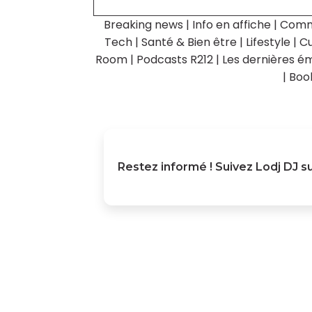
Breaking news
|
Info en affiche
|
Comm
Tech
|
Santé & Bien être
|
Lifestyle
|
Cu
Room
|
Podcasts R212
|
Les dernières ém
|
Boo
Restez informé ! Suivez
Lodj DJ
su