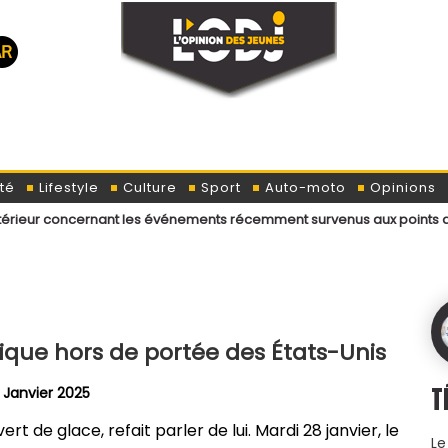
té
Lifestyle
Culture
Sport
Auto-moto
Opinions
ernant les événements récemment survenus aux points de passage mena
tique hors de portée des États-Unis
T
 Janvier 2025
t de glace, refait parler de lui. Mardi 28 janvier, le
Le