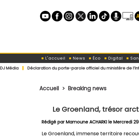
L'accueil
News
Éco
Digital
San
éclaration du porte-parole officiel du ministère de l’Intérieur conc
Accueil
>
Breaking news
Le Groenland, trésor arc
Rédigé par
Mamoune ACHARKI
le Mercredi 29
Le Groenland, immense territoire recouver