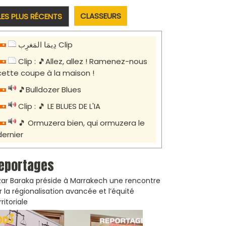
CLASSEURS
LES PLUS RÉCENTS
دِيمَا المَغرِب Clip
Clip : 🎵Allez, allez ! Ramenez-nous
cette coupe à la maison !
🎵Bulldozer Blues
Clip : 🎵 LE BLUES DE L'IA
🎵 Ormuzera bien, qui ormuzera le
dernier
eportages
zar Baraka préside à Marrakech une rencontre
r la régionalisation avancée et l’équité
rritoriale