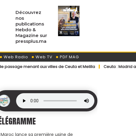
Découvrez
nos
publications
Hebdo &
Magazine sur
pressplus.ma
Web Radio
Web TV
PDF MAG
nt aux villes de Ceuta et Melilla
Ceuta : Madrid accélère les ret
ÉLÉGRAMME
 Maroc lance sa première usine de