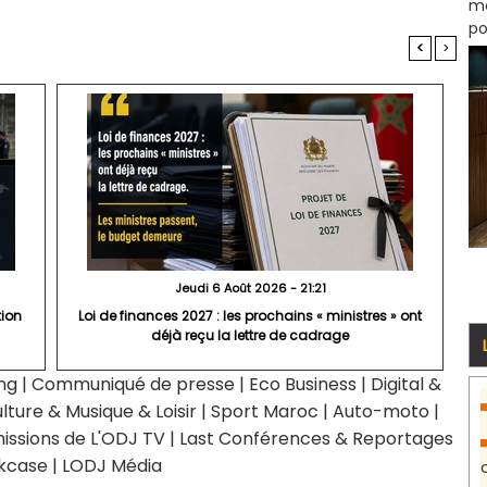
mo
po
<
>
Jeudi 6 Août 2026 - 21:21
tion
Loi de finances 2027 : les prochains « ministres » ont
déjà reçu la lettre de cadrage
ng
|
Communiqué de presse
|
Eco Business
|
Digital &
lture & Musique & Loisir
|
Sport Maroc
|
Auto-moto
|
issions de L'ODJ TV
|
Last Conférences & Reportages
kcase
|
LODJ Média