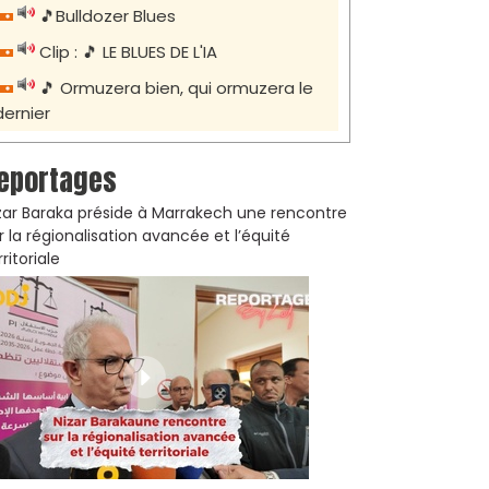
🎵Bulldozer Blues
Clip : 🎵 LE BLUES DE L'IA
🎵 Ormuzera bien, qui ormuzera le
dernier
eportages
zar Baraka préside à Marrakech une rencontre
r la régionalisation avancée et l’équité
rritoriale