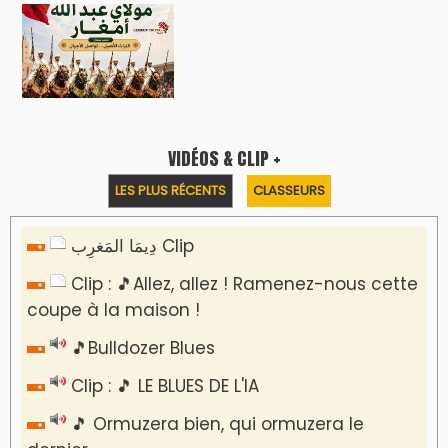
VIDÉOS & CLIP +
LES PLUS RÉCENTS
CLASSEURS
دِيمَا المَغرِب Clip
Clip : 🎵Allez, allez ! Ramenez-nous cette
coupe à la maison !
🎵Bulldozer Blues
Clip : 🎵 LE BLUES DE L'IA
🎵 Ormuzera bien, qui ormuzera le