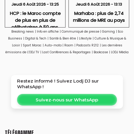
Jeudi 6 Août 2026 - 13:25
Jeudi 6 Août 2026 - 13:13
HCP : le Maroc compte
Marhaba : plus de 2,74
de plus en plus de
millions de MRE au pays
célibataires à 50 ans,
Breaking news
|
Info en affiche
|
Communiqué de presse
|
Gaming
|
Eco
particulièrement des
Business
|
Digital & Tech
|
Santé & Bien être
|
Lifestyle
|
Culture & Musique &
femmes
Loisir
|
Sport Maroc
|
Auto-moto
|
Room
|
Podcasts R212
|
Les dernières
émissions de L'ODJ TV
|
Last Conférences & Reportages
|
Bookcase
|
LODJ Média
Restez informé ! Suivez
Lodj DJ
sur
WhatsApp !
Suivez-nous sur WhatsApp
TÉLÉGRAMME