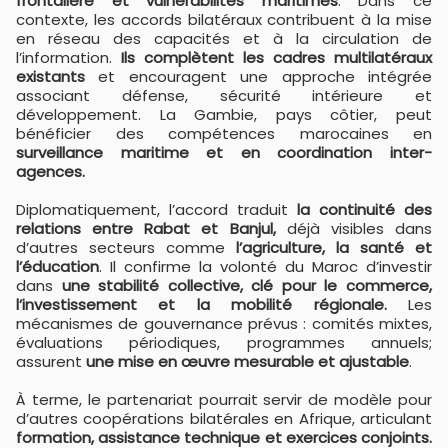
frontalière et vulnérabilités maritimes
. Dans ce
contexte, les accords bilatéraux contribuent à la mise
en réseau des capacités et à la circulation de
l’information.
Ils complètent les cadres multilatéraux
existants
et encouragent une approche intégrée
associant défense, sécurité intérieure et
développement. La Gambie, pays côtier, peut
bénéficier des compétences marocaines en
surveillance maritime et en coordination inter-
agences.
Diplomatiquement, l’accord traduit
la continuité des
relations entre Rabat et Banjul,
déjà visibles dans
d’autres secteurs comme
l’agriculture, la santé et
l’éducation
. Il confirme la volonté du Maroc d’investir
dans
une stabilité collective, clé pour le commerce,
l’investissement et la mobilité régionale.
Les
mécanismes de gouvernance prévus : comités mixtes,
évaluations périodiques, programmes annuels;
assurent
une mise en œuvre mesurable et ajustable
.
À terme, le partenariat pourrait servir de modèle pour
d’autres coopérations bilatérales en Afrique, articulant
formation, assistance technique et exercices conjoints.