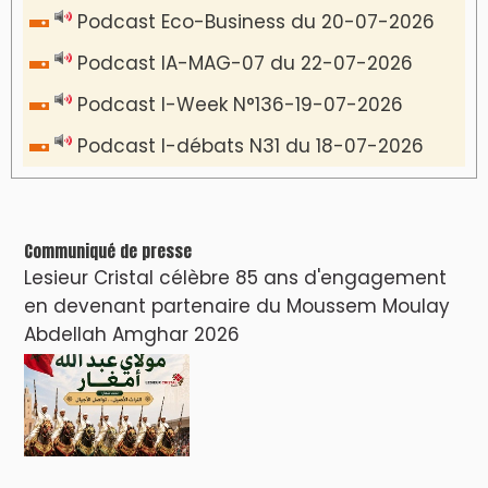
VIDÉOS & CLIP +
LES PLUS RÉCENTS
CLASSEURS
دِيمَا المَغرِب Clip
Clip : 🎵Allez, allez ! Ramenez-nous cette
coupe à la maison !
🎵Bulldozer Blues
Clip : 🎵 LE BLUES DE L'IA
🎵 Ormuzera bien, qui ormuzera le
dernier
Reportages
Nizar Baraka préside à Marrakech une