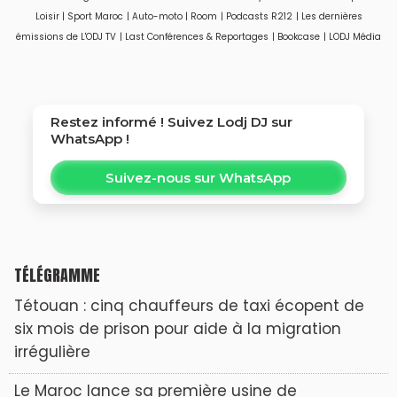
devenus trop puissants
Loisir
|
Sport Maroc
|
Auto-moto
|
Room
|
Podcasts R212
|
Les dernières
?
émissions de L'ODJ TV
|
Last Conférences & Reportages
|
Bookcase
|
LODJ Média
Restez informé ! Suivez
Lodj DJ
sur
WhatsApp !
Suivez-nous sur WhatsApp
TÉLÉGRAMME
Tétouan : cinq chauffeurs de taxi écopent de
six mois de prison pour aide à la migration
irrégulière
Le Maroc lance sa première usine de