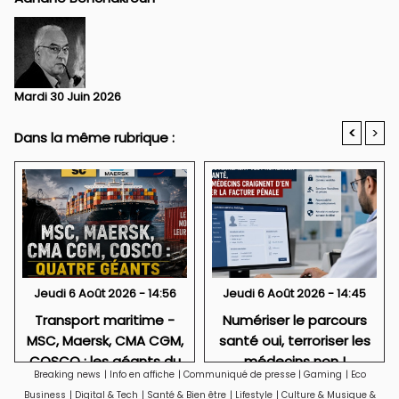
Mardi 30 Juin 2026
<
>
Dans la même rubrique :
Jeudi 6 Août 2026 - 14:56
Jeudi 6 Août 2026 - 14:45
Transport maritime -
Numériser le parcours
MSC, Maersk, CMA CGM,
santé oui, terroriser les
COSCO : les géants du
médecins non !
Breaking news
|
Info en affiche
|
Communiqué de presse
|
Gaming
|
Eco
conteneur sont-ils
Business
|
Digital & Tech
|
Santé & Bien être
|
Lifestyle
|
Culture & Musique &