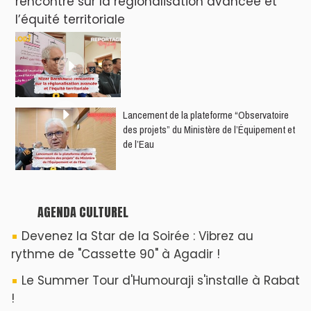
Dunia Batma en Tournée à Tanger
Nacim Haddad en Concert à Tétouan – Ayta
World Tour 2026
Nacim Haddad débarque à Tanger : Le
Souffle du Nord s'éveille !
ABOUT US
A propos de L'ODJ