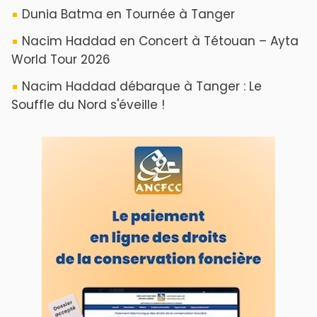
VOS CONTRIBUTIONS
Proposer votre article
LODJ VIDÉO
L'ODJ LIVE TV
LODJ AUDIO
WEB RADIO R212
Copyright © 2022 Groupe de presse Arrissala
Ce site utilise Google Analytics. En continuant à naviguer, vous nous
autorisez à déposer un cookie à des fins de mesure d'audience
|
Plan du site
Syndication