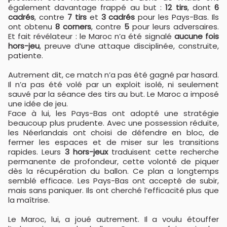
également davantage frappé au but :
12 tirs
, dont
6
cadrés
, contre
7 tirs
et
3 cadrés
pour les Pays-Bas. Ils
ont obtenu
8 corners
, contre
5
pour leurs adversaires.
Et fait révélateur : le Maroc n’a été signalé
aucune fois
hors-jeu
, preuve d’une attaque disciplinée, construite,
patiente.
Autrement dit, ce match n’a pas été gagné par hasard.
Il n’a pas été volé par un exploit isolé, ni seulement
sauvé par la séance des tirs au but. Le Maroc a imposé
une idée de jeu.
Face à lui, les Pays-Bas ont adopté une stratégie
beaucoup plus prudente. Avec une possession réduite,
les Néerlandais ont choisi de défendre en bloc, de
fermer les espaces et de miser sur les transitions
rapides. Leurs
3 hors-jeux
traduisent cette recherche
permanente de profondeur, cette volonté de piquer
dès la récupération du ballon. Ce plan a longtemps
semblé efficace. Les Pays-Bas ont accepté de subir,
mais sans paniquer. Ils ont cherché l’efficacité plus que
la maîtrise.
Le Maroc, lui, a joué autrement. Il a voulu étouffer