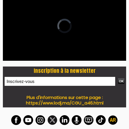
PRESS +
LES PLUS RÉCENTS
CLASSEURS
7 days santé & conso du 31-07-2026
I-MAG-Spécial Fête du Trône 2026
7 days Culture du 29-07-2026
7 days tech du 28-07-2026
7 days Auto-Moto du 27-07-2026
PODCAST +
LES PLUS RÉCENTS
CLASSEURS
Podcast I-Week-N°137 du 26-07-2026