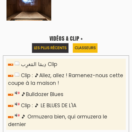
VIDÉOS & CLIP +
LES PLUS RÉCENTS
CLASSEURS
دِيمَا المَغرِب Clip
Clip : 🎵Allez, allez ! Ramenez-nous cette
coupe à la maison !
🎵Bulldozer Blues
Clip : 🎵 LE BLUES DE L'IA
🎵 Ormuzera bien, qui ormuzera le
dernier