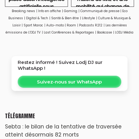
artificielle sous
mobilité qui change de
Breaking news
|
Info en affiche
|
Gaming
|
Communiqué de presse
|
Eco
surveillance
visage
Business
|
Digital & Tech
|
Santé & Bien être
|
Lifestyle
|
Culture & Musique &
Loisir
|
Sport Maroc
|
Auto-moto
|
Room
|
Podcasts R212
|
Les dernières
émissions de L'ODJ TV
|
Last Conférences & Reportages
|
Bookcase
|
LODJ Média
Restez informé ! Suivez
Lodj DJ
sur
WhatsApp !
Suivez-nous sur WhatsApp
TÉLÉGRAMME
Sebta : le bilan de la tentative de traversée
atteint désormais 82 morts