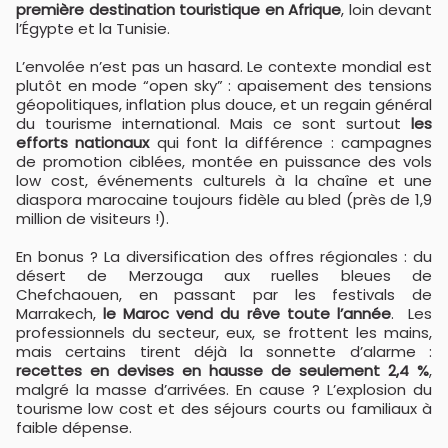
première destination touristique en Afrique
, loin devant
l’Égypte et la Tunisie.
L’envolée n’est pas un hasard. Le contexte mondial est
plutôt en mode “open sky” : apaisement des tensions
géopolitiques, inflation plus douce, et un regain général
du tourisme international. Mais ce sont surtout
les
efforts nationaux
qui font la différence : campagnes
de promotion ciblées, montée en puissance des vols
low cost, événements culturels à la chaîne et une
diaspora marocaine toujours fidèle au bled (près de 1,9
million de visiteurs !).
En bonus ? La diversification des offres régionales : du
désert de Merzouga aux ruelles bleues de
Chefchaouen, en passant par les festivals de
Marrakech,
le Maroc vend du rêve toute l’année
. Les
professionnels du secteur, eux, se frottent les mains,
mais certains tirent déjà la sonnette d’alarme :
recettes en devises en hausse de seulement 2,4 %
,
malgré la masse d’arrivées. En cause ? L’explosion du
tourisme low cost et des séjours courts ou familiaux à
faible dépense.