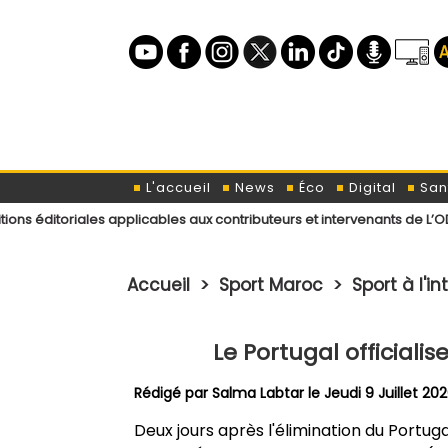
L'accueil
News
Éco
Digital
San
les applicables aux contributeurs et intervenants de L’ODJ Média
Dé
Accueil
>
Sport Maroc
>
Sport à l'i
Le Portugal officiali
Rédigé par
Salma Labtar
le Jeudi 9 Juillet 20
Deux jours après l'élimination du Portu