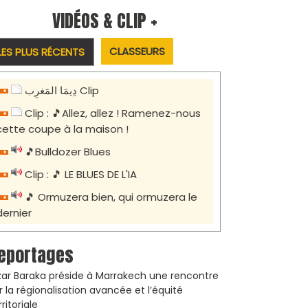
VIDÉOS & CLIP +
CLASSEURS
LES PLUS RÉCENTS
دِيمَا المَغرِب Clip
Clip : 🎵Allez, allez ! Ramenez-nous
cette coupe à la maison !
🎵Bulldozer Blues
Clip : 🎵 LE BLUES DE L'IA
🎵 Ormuzera bien, qui ormuzera le
dernier
eportages
zar Baraka préside à Marrakech une rencontre
r la régionalisation avancée et l’équité
rritoriale