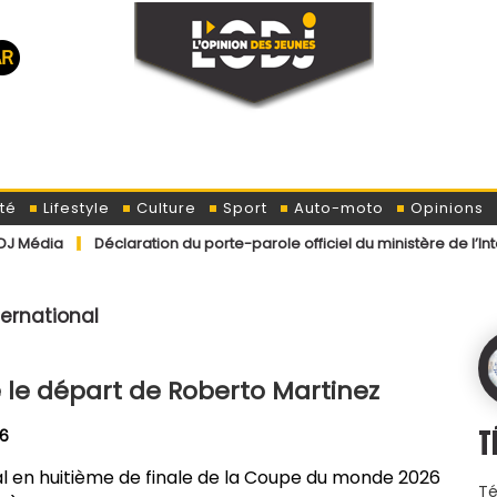
té
Lifestyle
Culture
Sport
Auto-moto
Opinions
claration du porte-parole officiel du ministère de l’Intérieur conce
nternational
se le départ de Roberto Martinez
T
26
gal en huitième de finale de la Coupe du monde 2026
Té