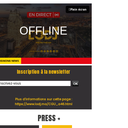
Plein écran
REAKING NEWS
Inscription à la newsletter
Plus d'informations sur cette page :
https://www.lodj.ma/CGU_a46.html
PRESS +