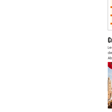
C
Le
de
Ab