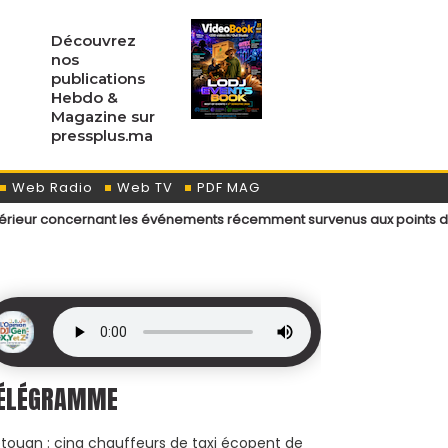
Découvrez
nos
publications
Hebdo &
Magazine sur
pressplus.ma
Web Radio
Web TV
PDF MAG
rnant les événements récemment survenus aux points de passage menan
ÉLÉGRAMME
touan : cinq chauffeurs de taxi écopent de