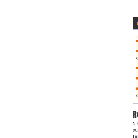
R
Ni
su
te