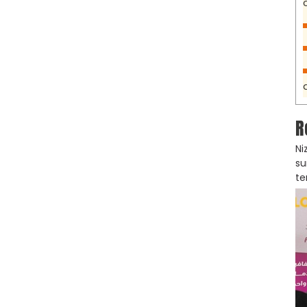
R
Ni
su
te