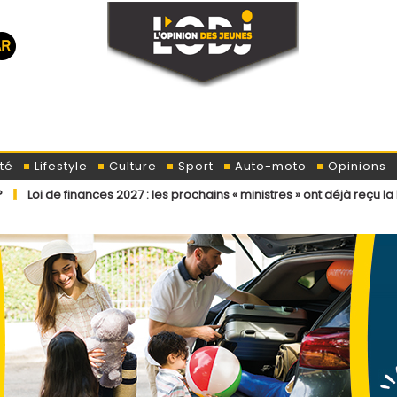
té
Lifestyle
Culture
Sport
Auto-moto
Opinions
ces 2027 : les prochains « ministres » ont déjà reçu la lettre de cadrag