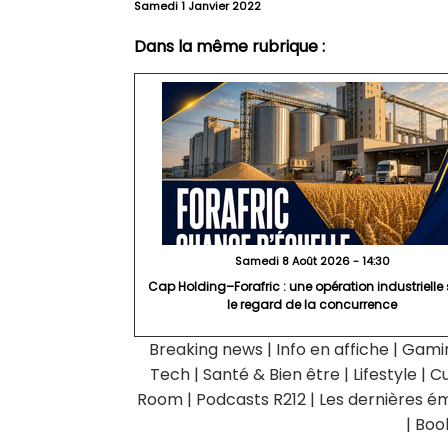
Samedi 1 Janvier 2022
Dans la même rubrique :
Samedi 8 Août 2026 - 14:30
Cap Holding–Forafric : une opération industrielle
le regard de la concurrence
Breaking news
|
Info en affiche
|
Gami
Tech
|
Santé & Bien être
|
Lifestyle
|
Cu
Room
|
Podcasts R212
|
Les dernières ém
|
Boo