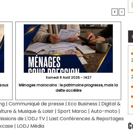
<
>
Samedi 8 Août 2026 - 14:27
 sous
Ménages marocains : le patrimoine progresse, mais la
dette accélère
ng
|
Communiqué de presse
|
Eco Business
|
Digital &
lture & Musique & Loisir
|
Sport Maroc
|
Auto-moto
|
issions de L'ODJ TV
|
Last Conférences & Reportages
C
kcase
|
LODJ Média