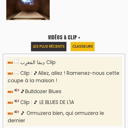
VIDÉOS & CLIP +
LES PLUS RÉCENTS
CLASSEURS
دِيمَا المَغرِب Clip
Clip : 🎵Allez, allez ! Ramenez-nous cette
coupe à la maison !
🎵Bulldozer Blues
Clip : 🎵 LE BLUES DE L'IA
🎵 Ormuzera bien, qui ormuzera le
dernier