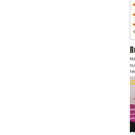
R
Ni
su
te