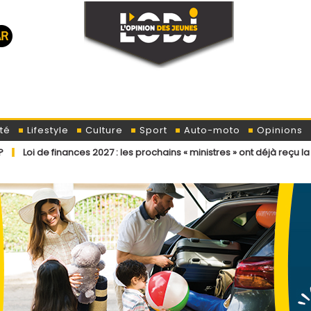
té
Lifestyle
Culture
Sport
Auto-moto
Opinions
nces 2027 : les prochains « ministres » ont déjà reçu la lettre de cadra