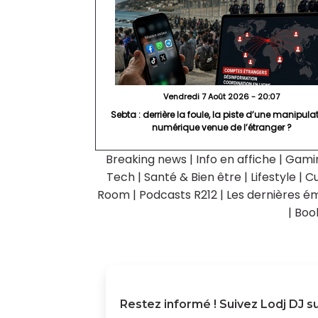
Vendredi 7 Août 2026 - 20:07
Sebta : derrière la foule, la piste d’une manipula
numérique venue de l’étranger ?
Breaking news
|
Info en affiche
|
Gami
Tech
|
Santé & Bien être
|
Lifestyle
|
Cu
Room
|
Podcasts R212
|
Les dernières ém
|
Boo
Restez informé ! Suivez
Lodj DJ
su