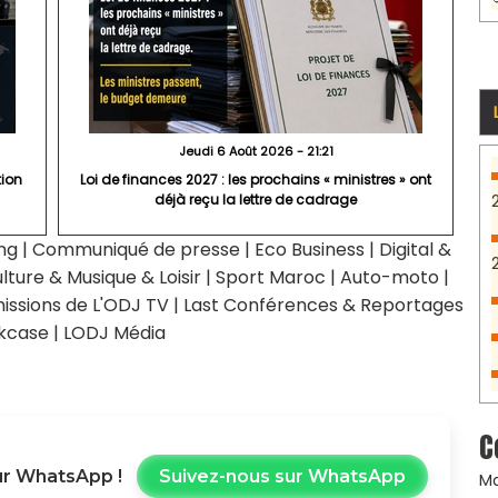
Jeudi 6 Août 2026 - 21:21
tion
Loi de finances 2027 : les prochains « ministres » ont
déjà reçu la lettre de cadrage
ng
|
Communiqué de presse
|
Eco Business
|
Digital &
lture & Musique & Loisir
|
Sport Maroc
|
Auto-moto
|
issions de L'ODJ TV
|
Last Conférences & Reportages
kcase
|
LODJ Média
C
r WhatsApp !
Suivez-nous sur WhatsApp
Ma