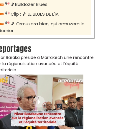
🎵Bulldozer Blues
Clip : 🎵 LE BLUES DE L'IA
🎵 Ormuzera bien, qui ormuzera le
dernier
eportages
zar Baraka préside à Marrakech une rencontre
r la régionalisation avancée et l’équité
rritoriale