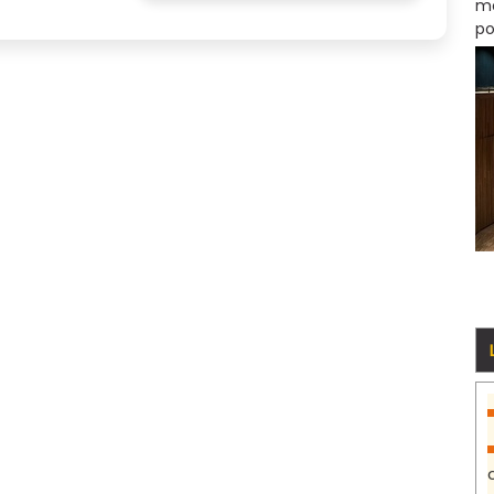
mo
po