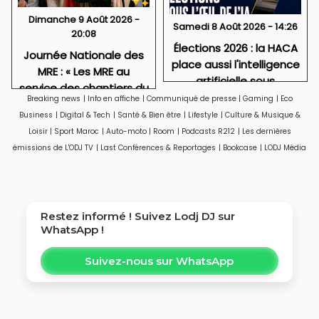
Dimanche 9 Août 2026 -
Samedi 8 Août 2026 - 14:26
20:08
Élections 2026 : la HACA
Journée Nationale des
place aussi l'intelligence
MRE : « Les MRE au
artificielle sous
service des chantiers du
surveillance
Breaking news
|
Info en affiche
|
Communiqué de presse
|
Gaming
|
Eco
Maroc 2030 »
Business
|
Digital & Tech
|
Santé & Bien être
|
Lifestyle
|
Culture & Musique &
Loisir
|
Sport Maroc
|
Auto-moto
|
Room
|
Podcasts R212
|
Les dernières
émissions de L'ODJ TV
|
Last Conférences & Reportages
|
Bookcase
|
LODJ Média
Restez informé ! Suivez
Lodj DJ
sur
WhatsApp !
Suivez-nous sur WhatsApp