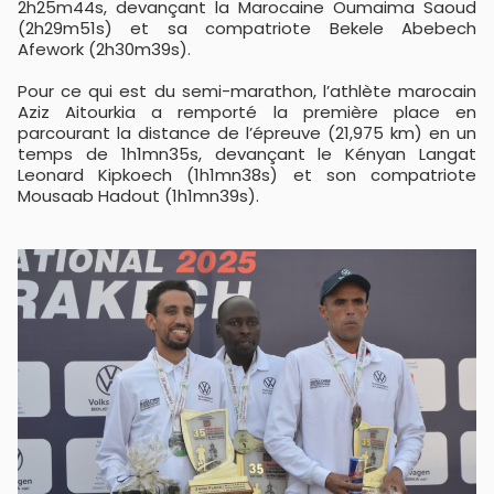
2h25m44s, devançant la Marocaine Oumaima Saoud
(2h29m51s) et sa compatriote Bekele Abebech
Afework (2h30m39s).
Pour ce qui est du semi-marathon, l’athlète marocain
Aziz Aitourkia a remporté la première place en
parcourant la distance de l’épreuve (21,975 km) en un
temps de 1h1mn35s, devançant le Kényan Langat
Leonard Kipkoech (1h1mn38s) et son compatriote
Mousaab Hadout (1h1mn39s).