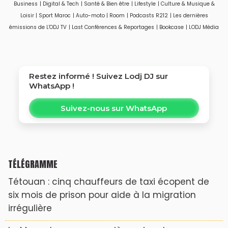
Business
|
Digital & Tech
|
Santé & Bien être
|
Lifestyle
|
Culture & Musique &
femmes
Loisir
|
Sport Maroc
|
Auto-moto
|
Room
|
Podcasts R212
|
Les dernières
émissions de L'ODJ TV
|
Last Conférences & Reportages
|
Bookcase
|
LODJ Média
Restez informé ! Suivez
Lodj DJ
sur
WhatsApp !
Suivez-nous sur WhatsApp
TÉLÉGRAMME
Tétouan : cinq chauffeurs de taxi écopent de
six mois de prison pour aide à la migration
irrégulière