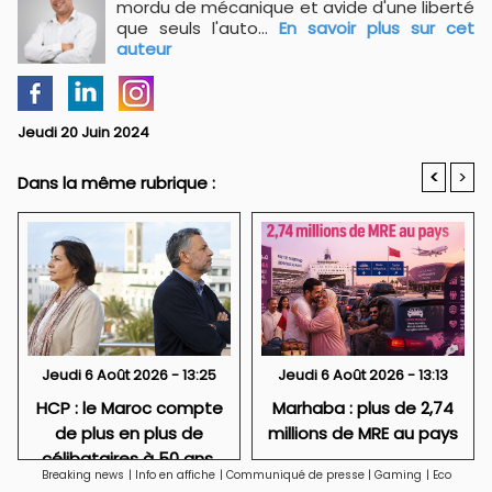
mordu de mécanique et avide d'une liberté
que seuls l'auto...
En savoir plus sur cet
auteur
Jeudi 20 Juin 2024
<
>
Dans la même rubrique :
Jeudi 6 Août 2026 - 13:25
Jeudi 6 Août 2026 - 13:13
HCP : le Maroc compte
Marhaba : plus de 2,74
de plus en plus de
millions de MRE au pays
célibataires à 50 ans,
Breaking news
|
Info en affiche
|
Communiqué de presse
|
Gaming
|
Eco
particulièrement des