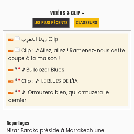
VIDÉOS & CLIP +
LES PLUS RÉCENTS
CLASSEURS
دِيمَا المَغرِب Clip
Clip : 🎵Allez, allez ! Ramenez-nous cette
coupe à la maison !
🎵Bulldozer Blues
Clip : 🎵 LE BLUES DE L'IA
🎵 Ormuzera bien, qui ormuzera le
dernier
Reportages
Nizar Baraka préside à Marrakech une