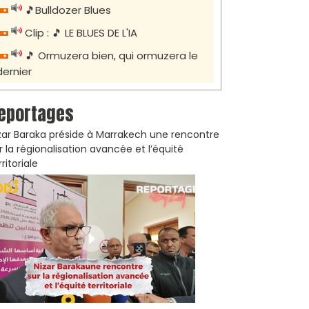
🎵Bulldozer Blues
Clip : 🎵 LE BLUES DE L'IA
🎵 Ormuzera bien, qui ormuzera le
dernier
eportages
zar Baraka préside à Marrakech une rencontre
r la régionalisation avancée et l’équité
rritoriale