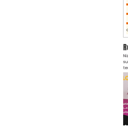
R
Ni
su
te