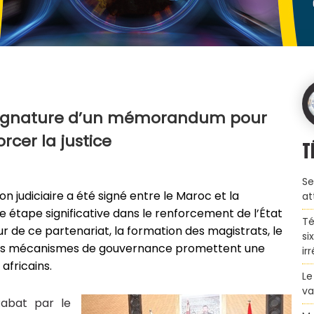
 signature d’un mémorandum pour
orcer la justice
T
Se
judiciaire a été signé entre le Maroc et la
at
 étape significative dans le renforcement de l’État
Té
œur de ce partenariat, la formation des magistrats, le
si
 des mécanismes de gouvernance promettent une
ir
africains.
Le
va
abat par le