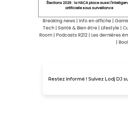
Élections 2026 : la HACA place aussi l'intellige
artificielle sous surveillance
Breaking news
|
Info en affiche
|
Gami
Tech
|
Santé & Bien être
|
Lifestyle
|
Cu
Room
|
Podcasts R212
|
Les dernières ém
|
Boo
Restez informé ! Suivez
Lodj DJ
su