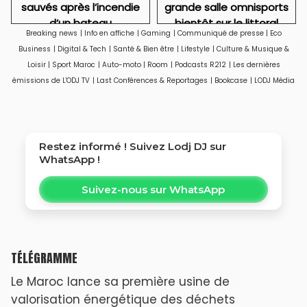
sauvés après l’incendie
grande salle omnisports
d’un bateau
bientôt sur le littoral
Breaking news
|
Info en affiche
|
Gaming
|
Communiqué de presse
|
Eco
d'Aïn Sebaâ
Business
|
Digital & Tech
|
Santé & Bien être
|
Lifestyle
|
Culture & Musique &
Loisir
|
Sport Maroc
|
Auto-moto
|
Room
|
Podcasts R212
|
Les dernières
émissions de L'ODJ TV
|
Last Conférences & Reportages
|
Bookcase
|
LODJ Média
Restez informé ! Suivez
Lodj DJ
sur
WhatsApp !
Suivez-nous sur WhatsApp
TÉLÉGRAMME
Le Maroc lance sa première usine de
valorisation énergétique des déchets