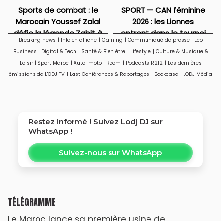
Sports de combat : le
SPORT — CAN féminine
Marocain Youssef Zalal
2026 : les Lionnes
défie la légende Zabit à
entrent dans le tournoi
Breaking news
|
Info en affiche
|
Gaming
|
Communiqué de presse
|
Eco
Istanbul
qui doit confirmer leur
Business
|
Digital & Tech
|
Santé & Bien être
|
Lifestyle
|
Culture & Musique &
nouveau statut
Loisir
|
Sport Maroc
|
Auto-moto
|
Room
|
Podcasts R212
|
Les dernières
émissions de L'ODJ TV
|
Last Conférences & Reportages
|
Bookcase
|
LODJ Média
Restez informé ! Suivez
Lodj DJ
sur
WhatsApp !
Suivez-nous sur WhatsApp
TÉLÉGRAMME
Le Maroc lance sa première usine de