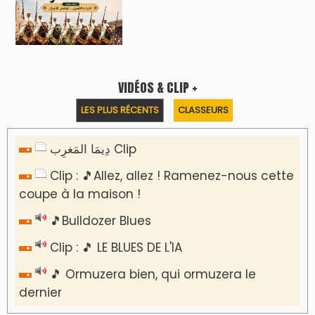
VIDÉOS & CLIP +
LES PLUS RÉCENTS
CLASSEURS
دِيمَا المَغرِب Clip
Clip : 🎵Allez, allez ! Ramenez-nous cette
coupe à la maison !
🎵Bulldozer Blues
Clip : 🎵 LE BLUES DE L'IA
🎵 Ormuzera bien, qui ormuzera le
dernier