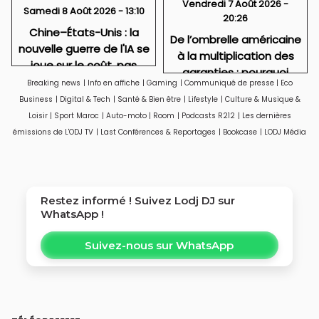
Vendredi 7 Août 2026 -
Samedi 8 Août 2026 - 13:10
20:26
Chine–États-Unis : la
De l’ombrelle américaine
nouvelle guerre de l'IA se
à la multiplication des
joue sur le coût, pas
garanties : pourquoi
seulement sur
Breaking news
|
Info en affiche
|
Gaming
|
Communiqué de presse
|
Eco
Riyad a besoin de
l'intelligence..
Business
|
Digital & Tech
|
Santé & Bien être
|
Lifestyle
|
Culture & Musique &
l’accord de La Mecque
Loisir
|
Sport Maroc
|
Auto-moto
|
Room
|
Podcasts R212
|
Les dernières
émissions de L'ODJ TV
|
Last Conférences & Reportages
|
Bookcase
|
LODJ Média
Restez informé ! Suivez
Lodj DJ
sur
WhatsApp !
Suivez-nous sur WhatsApp